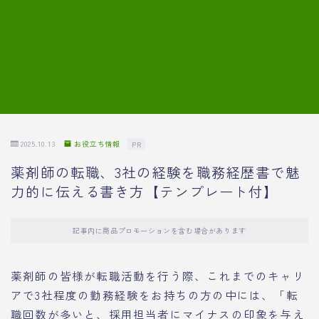
7.模擬面接の質問内容と回答例
8.薬剤師の面接が成功した事例
転職エージェントに登録する
2025.10.13
お役立ち情報
PR
薬剤師の転職、3社の経験を職務経歴書で魅
力的に伝える書き方【テンプレート付】
記事内に商品プロモーションを含む場合があります
薬剤師の皆様が転職活動を行う際、これまでのキャリ
アで3社程度の勤務経験をお持ちの方の中には、「転
職回数が多いと、採用担当者にマイナスの印象を与え