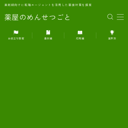
薬剤師向けに転職エージェントを活用した面接対策を提案
薬屋のめんせつごと
MENU
お役立ち情報
基本編
応用編
業界別
1.転職エージェントとは何か？
2.面接準備の基礎概念と戦略
3.エージェント利用のメリット
4.転職エージェントの選び方
5.転職エージェントの活用方法
6.面接で求められる自己PRのコツ