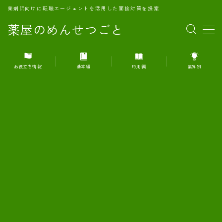
薬剤師向けに転職エージェントを活用した面接対策を提案
薬屋のめんせつごと
MENU
お役立ち情報
基本編
応用編
業界別
1.転職エージェントとは何か？
2.面接準備の基礎概念と戦略
3.エージェント利用のメリット
4.転職エージェントの選び方
5.転職エージェントの活用方法
6.面接で求められる自己PRのコツ