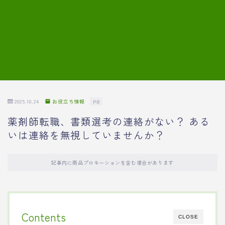
7.模擬面接の質問内容と回答例
8.薬剤師の面接が成功した事例
転職エージェントに登録する
2025.10.24
お役立ち情報
PR
薬剤師転職、書類選考の連絡がない？ ある
いは連絡を無視していませんか？
記事内に商品プロモーションを含む場合があります
Contents
CLOSE