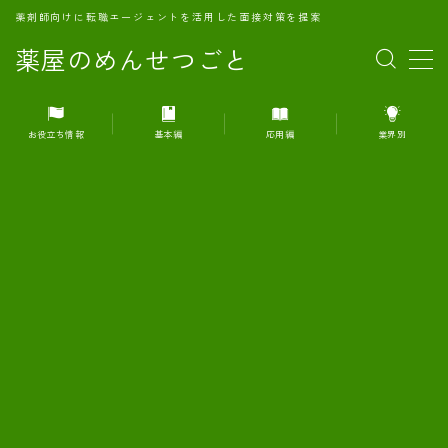
薬剤師向けに転職エージェントを活用した面接対策を提案
薬屋のめんせつごと
MENU
お役立ち情報
基本編
応用編
業界別
1.転職エージェントとは何か？
2.面接準備の基礎概念と戦略
3.エージェント利用のメリット
4.転職エージェントの選び方
5.転職エージェントの活用方法
6.面接で求められる自己PRのコツ