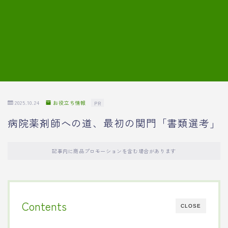
7.模擬面接の質問内容と回答例
8.薬剤師の面接が成功した事例
転職エージェントに登録する
2025.10.24
お役立ち情報
PR
病院薬剤師への道、最初の関門「書類選考」
記事内に商品プロモーションを含む場合があります
Contents
CLOSE