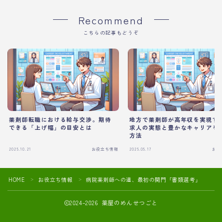
Recommend
こちらの記事もどうぞ
薬剤師転職における給与交渉。期待
地方で薬剤師が高年収を実現す
できる「上げ幅」の目安とは
求人の実態と豊かなキャリアを
方法
2025.10.21
お役立ち情報
2025.05.17
お役
HOME
お役立ち情報
病院薬剤師への道、最初の関門「書類選考」
＞
＞
2024–2026 薬屋のめんせつごと