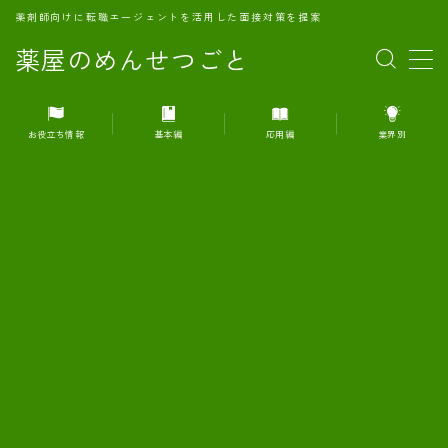
薬剤師向けに転職エージェントを活用した面接対策を提案
薬屋のめんせつごと
MENU
お役立ち情報
基本編
応用編
業界別
1.転職エージェントとは何か？
2.面接準備の基礎概念と戦略
3.エージェント利用のメリット
4.転職エージェントの選び方
5.転職エージェントの活用方法
6.面接で求められる自己PRのコツ