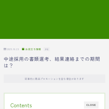
7.模擬面接の質問内容と回答例
8.薬剤師の面接が成功した事例
転職エージェントに登録する
2025.10.23
お役立ち情報
PR
中途採用の書類選考、結果連絡までの期間
は？
記事内に商品プロモーションを含む場合があります
Contents
CLOSE