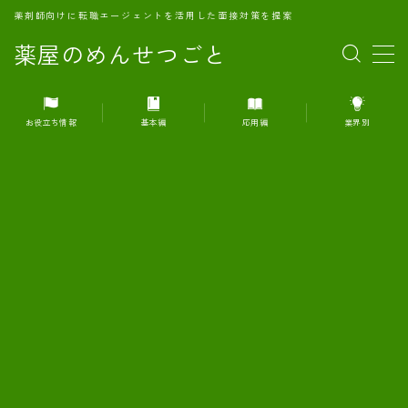
薬剤師向けに転職エージェントを活用した面接対策を提案
薬屋のめんせつごと
MENU
お役立ち情報
基本編
応用編
業界別
1.転職エージェントとは何か？
2.面接準備の基礎概念と戦略
3.エージェント利用のメリット
4.転職エージェントの選び方
5.転職エージェントの活用方法
6.面接で求められる自己PRのコツ