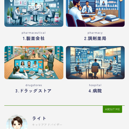
pharmaceutical
pharmacy
1.製薬会社
2.調剤薬局
drugstores
hospital
3.ドラッグストア
4.病院
ABOUT ME
ライト
キャリアアドバイザー