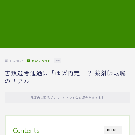
7.模擬面接の質問内容と回答例
8.薬剤師の面接が成功した事例
転職エージェントに登録する
2025.10.24
お役立ち情報
PR
書類選考通過は「ほぼ内定」？ 薬剤師転職
のリアル
記事内に商品プロモーションを含む場合があります
Contents
CLOSE