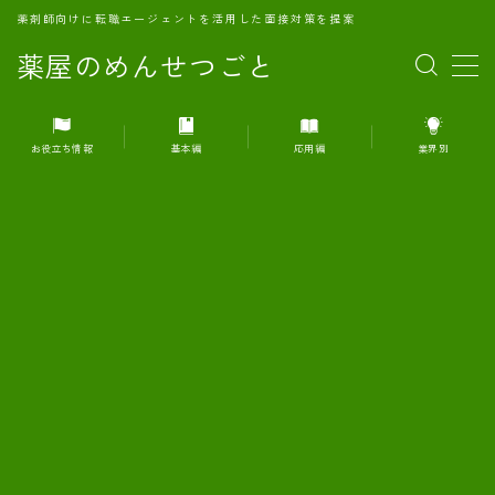
薬剤師向けに転職エージェントを活用した面接対策を提案
薬屋のめんせつごと
MENU
お役立ち情報
基本編
応用編
業界別
1.転職エージェントとは何か？
2.面接準備の基礎概念と戦略
3.エージェント利用のメリット
4.転職エージェントの選び方
5.転職エージェントの活用方法
6.面接で求められる自己PRのコツ