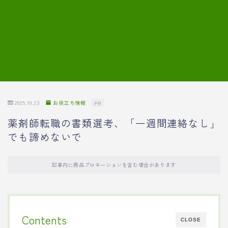
7.模擬面接の質問内容と回答例
8.薬剤師の面接が成功した事例
転職エージェントに登録する
2025.10.23
お役立ち情報
PR
薬剤師転職の書類選考、「一週間連絡なし」
でも諦めないで
記事内に商品プロモーションを含む場合があります
Contents
CLOSE