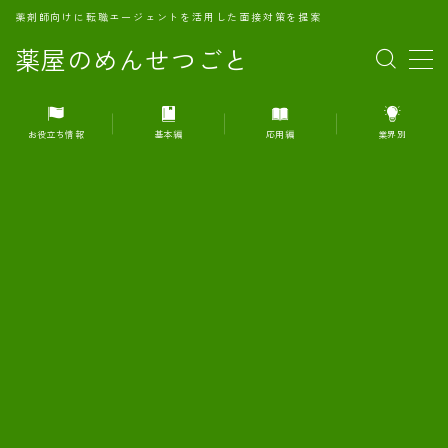
薬剤師向けに転職エージェントを活用した面接対策を提案
薬屋のめんせつごと
MENU
お役立ち情報
基本編
応用編
業界別
1.転職エージェントとは何か？
2.面接準備の基礎概念と戦略
3.エージェント利用のメリット
4.転職エージェントの選び方
5.転職エージェントの活用方法
6.面接で求められる自己PRのコツ