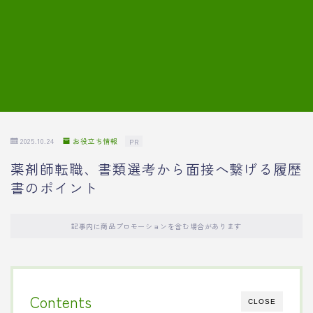
7.模擬面接の質問内容と回答例
8.薬剤師の面接が成功した事例
転職エージェントに登録する
2025.10.24
お役立ち情報
PR
薬剤師転職、書類選考から面接へ繋げる履歴
書のポイント
記事内に商品プロモーションを含む場合があります
Contents
CLOSE