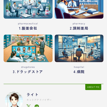
pharmaceutical
pharmacy
1.製薬会社
2.調剤薬局
drugstores
hospital
3.ドラッグストア
4.病院
ABOUT ME
ライト
キャリアアドバイザー