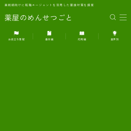
薬剤師向けに転職エージェントを活用した面接対策を提案
薬屋のめんせつごと
MENU
お役立ち情報
基本編
応用編
業界別
1.転職エージェントとは何か？
2.面接準備の基礎概念と戦略
3.エージェント利用のメリット
4.転職エージェントの選び方
5.転職エージェントの活用方法
6.面接で求められる自己PRのコツ