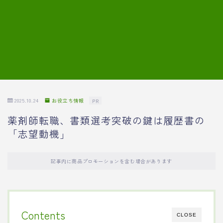
7.模擬面接の質問内容と回答例
8.薬剤師の面接が成功した事例
転職エージェントに登録する
2025.10.24
お役立ち情報
PR
薬剤師転職、書類選考突破の鍵は履歴書の
「志望動機」
記事内に商品プロモーションを含む場合があります
Contents
CLOSE