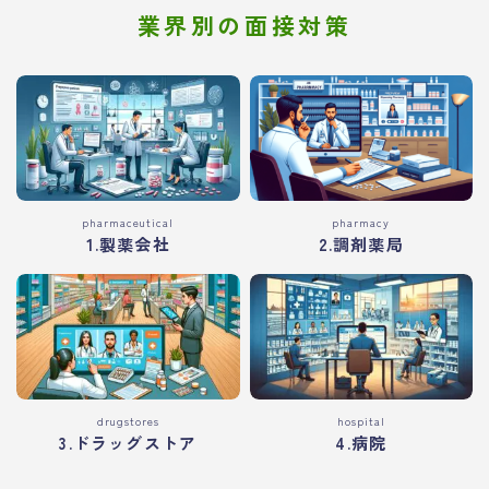
業界別の面接対策
pharmaceutical
pharmacy
1.製薬会社
2.調剤薬局
drugstores
hospital
3.ドラッグストア
4.病院