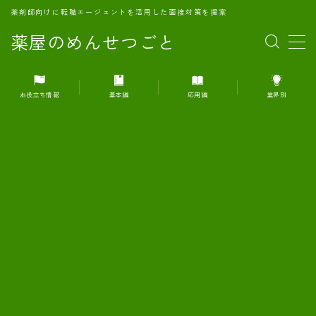
薬剤師向けに転職エージェントを活用した面接対策を提案
薬屋のめんせつごと
MENU
お役立ち情報
基本編
応用編
業界別
1.転職エージェントとは何か？
2.面接準備の基礎概念と戦略
3.エージェント利用のメリット
4.転職エージェントの選び方
5.転職エージェントの活用方法
6.面接で求められる自己PRのコツ