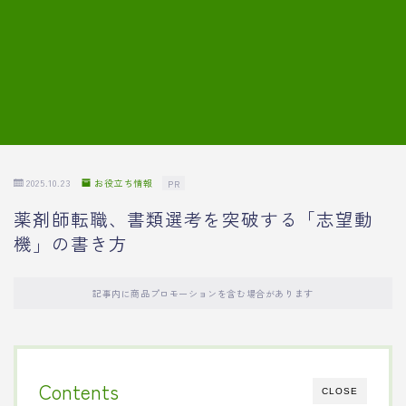
7.模擬面接の質問内容と回答例
8.薬剤師の面接が成功した事例
転職エージェントに登録する
2025.10.23
お役立ち情報
PR
薬剤師転職、書類選考を突破する「志望動
機」の書き方
記事内に商品プロモーションを含む場合があります
Contents
CLOSE