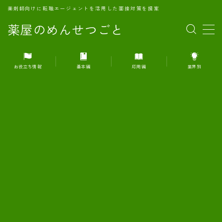
薬剤師向けに転職エージェントを活用した面接対策を提案
薬屋のめんせつごと
MENU
お役立ち情報
基本編
応用編
業界別
1.転職エージェントとは何か？
2.面接準備の基礎概念と戦略
3.エージェント利用のメリット
4.転職エージェントの選び方
5.転職エージェントの活用方法
6.面接で求められる自己PRのコツ