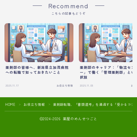
Recommend
こちらの記事もどうぞ
薬剤師の皆様へ、新潟県立加茂病院
薬剤師のキャリア：「物流セン
への転職で知っておきたいこと
ー」で働く「管理薬剤師」とい
択肢
2025.11.17
お役立ち情報
2025.11.05
お役
HOME
お役立ち情報
薬剤師転職、「書類選考」を通過する「受かるコツ
＞
＞
2024–2026 薬屋のめんせつごと