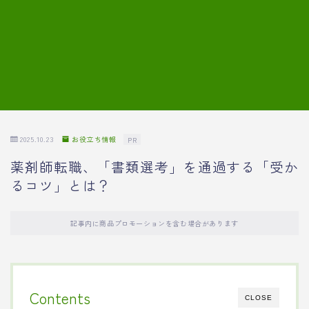
7.模擬面接の質問内容と回答例
8.薬剤師の面接が成功した事例
転職エージェントに登録する
2025.10.23
お役立ち情報
PR
薬剤師転職、「書類選考」を通過する「受か
るコツ」とは？
記事内に商品プロモーションを含む場合があります
Contents
CLOSE