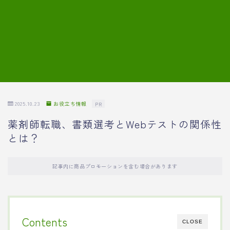
7.模擬面接の質問内容と回答例
8.薬剤師の面接が成功した事例
転職エージェントに登録する
2025.10.23
お役立ち情報
PR
薬剤師転職、書類選考とWebテストの関係性
とは？
記事内に商品プロモーションを含む場合があります
Contents
CLOSE