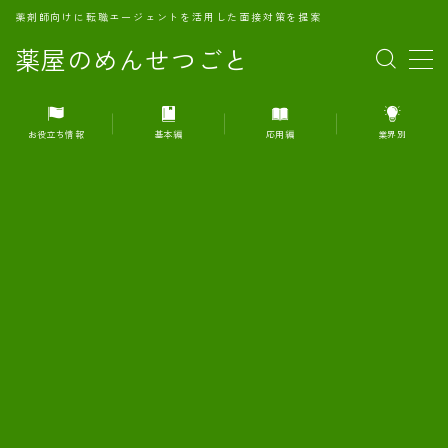
薬剤師向けに転職エージェントを活用した面接対策を提案
薬屋のめんせつごと
MENU
お役立ち情報
基本編
応用編
業界別
1.転職エージェントとは何か？
2.面接準備の基礎概念と戦略
3.エージェント利用のメリット
4.転職エージェントの選び方
5.転職エージェントの活用方法
6.面接で求められる自己PRのコツ