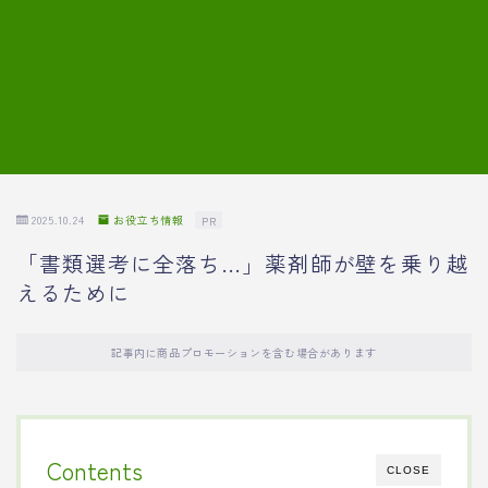
7.模擬面接の質問内容と回答例
8.薬剤師の面接が成功した事例
転職エージェントに登録する
2025.10.24
お役立ち情報
PR
「書類選考に全落ち…」薬剤師が壁を乗り越
えるために
記事内に商品プロモーションを含む場合があります
Contents
CLOSE