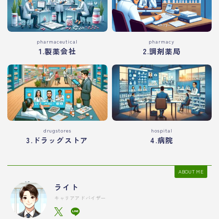
pharmaceutical
pharmacy
1.製薬会社
2.調剤薬局
drugstores
hospital
3.ドラッグストア
4.病院
ABOUT ME
ライト
キャリアアドバイザー