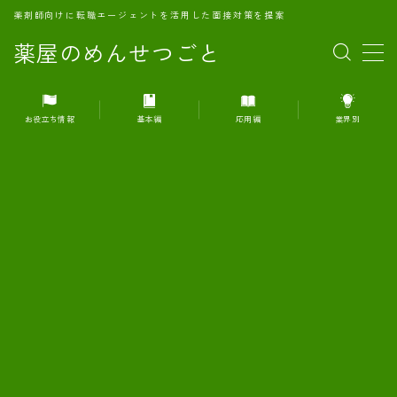
薬剤師向けに転職エージェントを活用した面接対策を提案
薬屋のめんせつごと
MENU
お役立ち情報
基本編
応用編
業界別
1.転職エージェントとは何か？
2.面接準備の基礎概念と戦略
3.エージェント利用のメリット
4.転職エージェントの選び方
5.転職エージェントの活用方法
6.面接で求められる自己PRのコツ