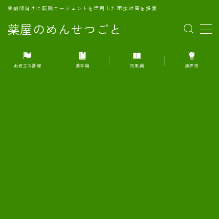
薬剤師向けに転職エージェントを活用した面接対策を提案
薬屋のめんせつごと
MENU
お役立ち情報
基本編
応用編
業界別
1.転職エージェントとは何か？
2.面接準備の基礎概念と戦略
3.エージェント利用のメリット
4.転職エージェントの選び方
5.転職エージェントの活用方法
6.面接で求められる自己PRのコツ