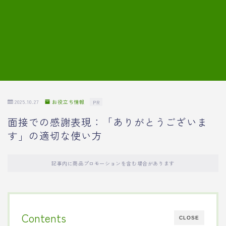
7.模擬面接の質問内容と回答例
8.薬剤師の面接が成功した事例
転職エージェントに登録する
2025.10.27
お役立ち情報
PR
面接での感謝表現：「ありがとうございま
す」の適切な使い方
記事内に商品プロモーションを含む場合があります
Contents
CLOSE