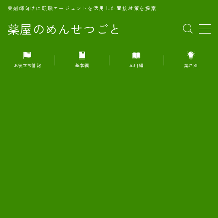
薬剤師向けに転職エージェントを活用した面接対策を提案
薬屋のめんせつごと
MENU
お役立ち情報
基本編
応用編
業界別
1.転職エージェントとは何か？
2.面接準備の基礎概念と戦略
3.エージェント利用のメリット
4.転職エージェントの選び方
5.転職エージェントの活用方法
6.面接で求められる自己PRのコツ