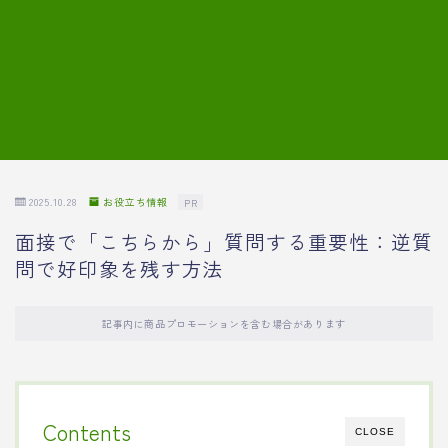
7.模擬面接の質問内容と回答例
8.薬剤師の面接が成功した事例
転職エージェントに登録する
2025.10.28
お役立ち情報
PR
面接で「こちらから」質問する重要性：逆質
問で好印象を残す方法
記事内に商品プロモーションを含む場合があります
Contents
CLOSE