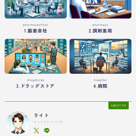
pharmaceutical
pharmacy
1.製薬会社
2.調剤薬局
drugstores
hospital
3.ドラッグストア
4.病院
ABOUT ME
ライト
キャリアアドバイザー