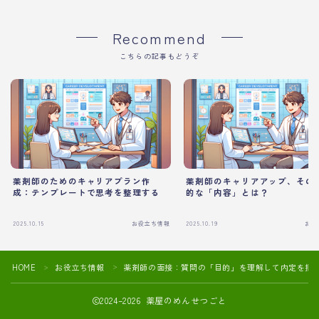
Recommend
こちらの記事もどうぞ
薬剤師のためのキャリアプラン作
薬剤師のキャリアアップ、その
成：テンプレートで思考を整理する
的な「内容」とは？
2025.10.15
お役立ち情報
2025.10.19
お役
HOME
お役立ち情報
薬剤師の面接：質問の「目的」を理解して内定を掴
＞
＞
2024–2026 薬屋のめんせつごと