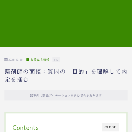
7.模擬面接の質問内容と回答例
8.薬剤師の面接が成功した事例
転職エージェントに登録する
2025.10.29
お役立ち情報
PR
薬剤師の面接：質問の「目的」を理解して内
定を掴む
記事内に商品プロモーションを含む場合があります
Contents
CLOSE