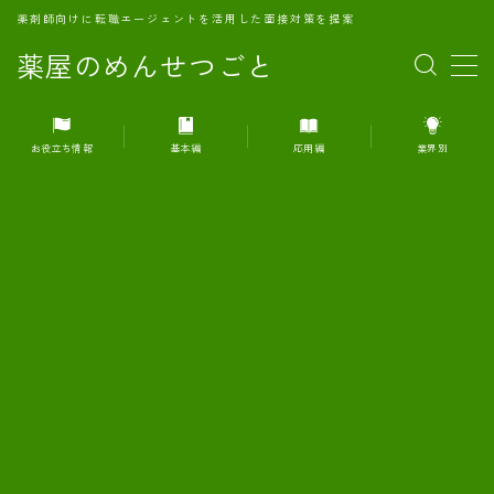
薬剤師向けに転職エージェントを活用した面接対策を提案
薬屋のめんせつごと
MENU
お役立ち情報
基本編
応用編
業界別
1.転職エージェントとは何か？
2.面接準備の基礎概念と戦略
3.エージェント利用のメリット
4.転職エージェントの選び方
5.転職エージェントの活用方法
6.面接で求められる自己PRのコツ