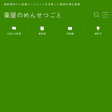
薬剤師向けに転職エージェントを活用した面接対策を提案
薬屋のめんせつごと
MENU
お役立ち情報
基本編
応用編
業界別
1.転職エージェントとは何か？
2.面接準備の基礎概念と戦略
3.エージェント利用のメリット
4.転職エージェントの選び方
5.転職エージェントの活用方法
6.面接で求められる自己PRのコツ