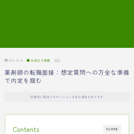
7.模擬面接の質問内容と回答例
8.薬剤師の面接が成功した事例
転職エージェントに登録する
2025.10.28
お役立ち情報
PR
薬剤師の転職面接：想定質問への万全な準備
で内定を掴む
記事内に商品プロモーションを含む場合があります
Contents
CLOSE