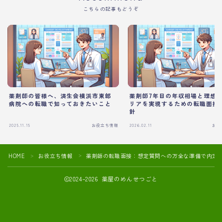
こちらの記事もどうぞ
薬剤師の皆様へ、済生会横浜市東部
薬剤師7年目の年収相場と理想
病院への転職で知っておきたいこと
リアを実現するための転職面接
針
2025.11.15
お役立ち情報
2026.02.11
お役
HOME
お役立ち情報
薬剤師の転職面接：想定質問への万全な準備で内定
＞
＞
2024–2026 薬屋のめんせつごと
薬剤師の転職活動や面接対策におすすめ