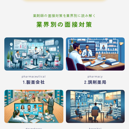
薬剤師の面接対策を業界別に読み解く
業界別の面接対策
pharmaceutical
pharmacy
1.製薬会社
2.調剤薬局
drugstores
hospital