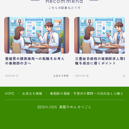
Recommend
こちらの記事もどうぞ
愛媛県の調剤薬局への転職をお考え
三豊総合病院の薬剤師求人情報
の薬剤師の方へ
職を成功に導くポイント
2025.09.10
お役立ち情報
2025.09.26
お役
HOME
お役立ち情報
薬剤師の面接：予想外の質問への対応法と心構え
＞
＞
2024–2026 薬屋のめんせつごと
薬剤師の転職活動や面接対策におすすめ