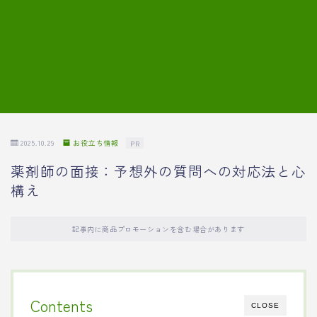
7.模擬面接の質問内容と回答例
8.薬剤師の面接が成功した事例
転職エージェントに登録する
2025.10.29
お役立ち情報
PR
薬剤師の面接：予想外の質問への対応法と心
構え
記事内に商品プロモーションを含む場合があります
Contents
CLOSE