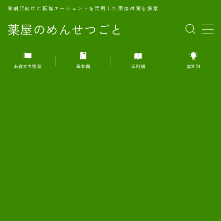
薬剤師向けに転職エージェントを活用した面接対策を提案
薬屋のめんせつごと
MENU
お役立ち情報
基本編
応用編
業界別
1.転職エージェントとは何か？
2.面接準備の基礎概念と戦略
3.エージェント利用のメリット
4.転職エージェントの選び方
5.転職エージェントの活用方法
6.面接で求められる自己PRのコツ