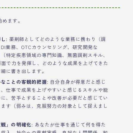
始めます。
卸し
: 薬剤師としてどのような業務に携わり（調
DI業務、OTCカウンセリング、研究開発な
し（特定疾患領域の専門知識、無菌調剤スキル、
場面で力を発揮し、どのような成果を上げてきた
詳細に書き出します。
手なことの客観的把握
: 自分自身が得意だと感じ
と、仕事で成果を上げやすいと感じるスキルや能
時に、苦手とすることや改善が必要だと感じてい
めます（弱みは、克服努力の対象として捉えまし
値観」の明確化
: あなたが仕事を通じて何を得た
た収入、社会への貢献実感、良好な人間関係、知