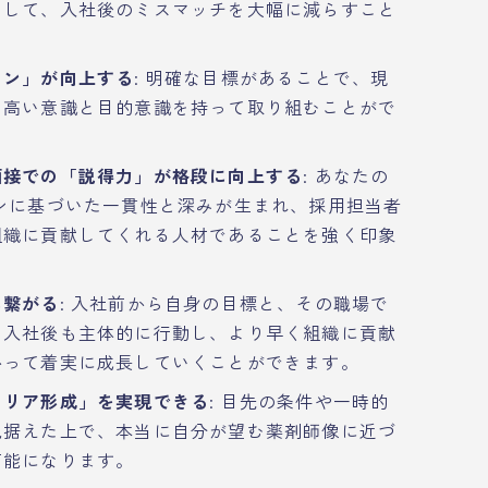
として、入社後のミスマッチを大幅に減らすこと
ョン」が向上する
: 明確な目標があることで、現
り高い意識と目的意識を持って取り組むことがで
面接での「説得力」が格段に向上する
: あなたの
ンに基づいた一貫性と深みが生まれ、採用担当者
組織に貢献してくれる人材であることを強く印象
に繋がる
: 入社前から自身の目標と、その職場で
、入社後も主体的に行動し、より早く組織に貢献
かって着実に成長していくことができます。
ャリア形成」を実現できる
: 目先の条件や一時的
見据えた上で、本当に自分が望む薬剤師像に近づ
可能になります。