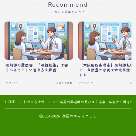
Recommend
こちらの記事もどうぞ
薬剤師の履歴書、「通勤経路」は書
【大阪府四条畷市】薬剤師転職
くべき？正しい書き方を解説
ド｜自然豊かな街で地域医療に
する
2025.10.11
お役立ち情報
2025.06.25
お役
HOME
お役立ち情報
スギ薬局の薬剤師の月収は？給与・年収から働きが
＞
＞
2024–2026 薬屋のめんせつごと