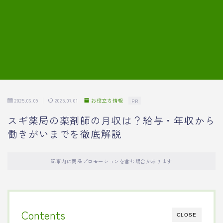
7.模擬面接の質問内容と回答例
8.薬剤師の面接が成功した事例
転職エージェントに登録する
2025.06.09
2025.07.01
お役立ち情報
PR
スギ薬局の薬剤師の月収は？給与・年収から
働きがいまでを徹底解説
記事内に商品プロモーションを含む場合があります
Contents
CLOSE