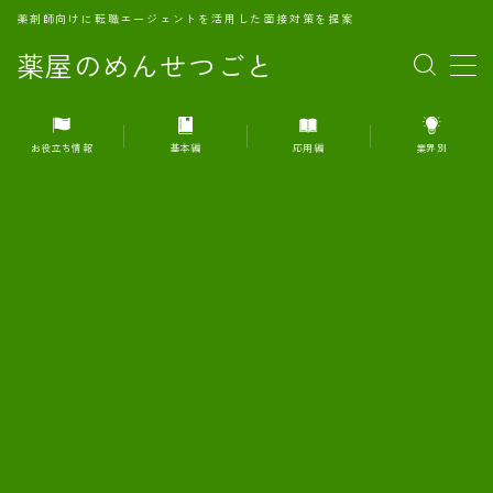
薬剤師向けに転職エージェントを活用した面接対策を提案
薬屋のめんせつごと
MENU
お役立ち情報
基本編
応用編
業界別
1.転職エージェントとは何か？
2.面接準備の基礎概念と戦略
3.エージェント利用のメリット
4.転職エージェントの選び方
5.転職エージェントの活用方法
6.面接で求められる自己PRのコツ