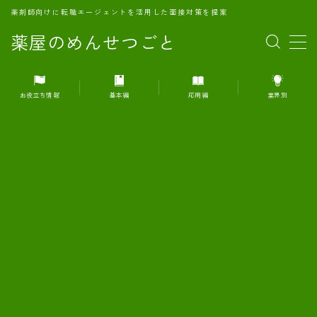
薬剤師向けに転職エージェントを活用した面接対策を提案
薬屋のめんせつごと
MENU
お役立ち情報
基本編
応用編
業界別
1.転職エージェントとは何か？
2.面接準備の基礎概念と戦略
3.エージェント利用のメリット
4.転職エージェントの選び方
5.転職エージェントの活用方法
6.面接で求められる自己PRのコツ