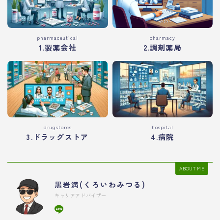
pharmaceutical
pharmacy
1.製薬会社
2.調剤薬局
drugstores
hospital
3.ドラッグストア
4.病院
ABOUT ME
黒岩満(くろいわみつる)
キャリアアドバイザー