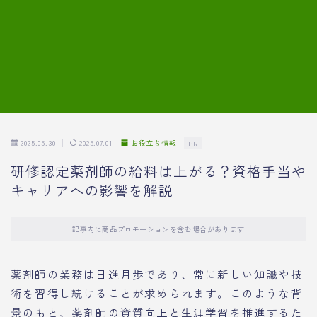
7.模擬面接の質問内容と回答例
8.薬剤師の面接が成功した事例
転職エージェントに登録する
2025.05.30
2025.07.01
お役立ち情報
PR
研修認定薬剤師の給料は上がる？資格手当や
キャリアへの影響を解説
記事内に商品プロモーションを含む場合があります
薬剤師の業務は日進月歩であり、常に新しい知識や技
術を習得し続けることが求められます。このような背
景のもと、薬剤師の資質向上と生涯学習を推進するた