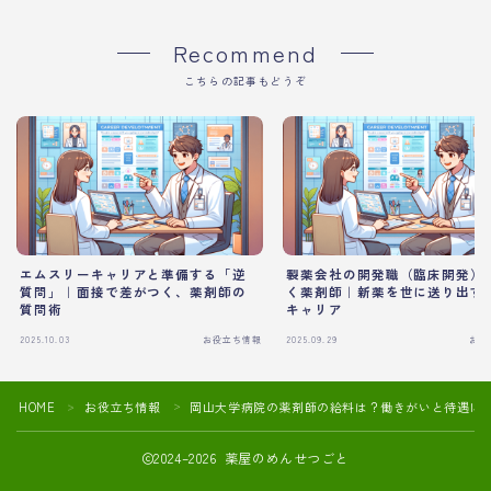
Recommend
こちらの記事もどうぞ
エムスリーキャリアと準備する「逆
製薬会社の開発職（臨床開発）
質問」｜面接で差がつく、薬剤師の
く薬剤師｜新薬を世に送り出す
質問術
キャリア
2025.10.03
お役立ち情報
2025.09.29
お役
HOME
お役立ち情報
岡山大学病院の薬剤師の給料は？働きがいと待遇に
＞
＞
2024–2026 薬屋のめんせつごと