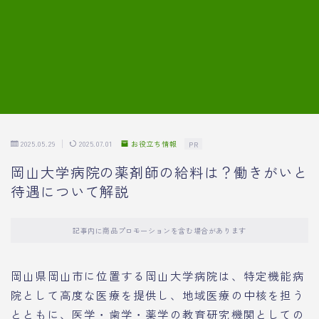
7.模擬面接の質問内容と回答例
8.薬剤師の面接が成功した事例
転職エージェントに登録する
2025.05.29
2025.07.01
お役立ち情報
PR
岡山大学病院の薬剤師の給料は？働きがいと
待遇について解説
記事内に商品プロモーションを含む場合があります
岡山県岡山市に位置する岡山大学病院は、特定機能病
院として高度な医療を提供し、地域医療の中核を担う
とともに、医学・歯学・薬学の教育研究機関としての