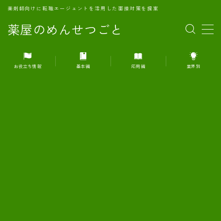
薬剤師向けに転職エージェントを活用した面接対策を提案
薬屋のめんせつごと
MENU
お役立ち情報
基本編
応用編
業界別
1.転職エージェントとは何か？
2.面接準備の基礎概念と戦略
3.エージェント利用のメリット
4.転職エージェントの選び方
5.転職エージェントの活用方法
6.面接で求められる自己PRのコツ