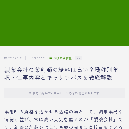
7.模擬面接の質問内容と回答例
8.薬剤師の面接が成功した事例
転職エージェントに登録する
2025.05.31
2025.07.01
お役立ち情報
PR
製薬会社の薬剤師の給料は高い？職種別年
収・仕事内容とキャリアパスを徹底解説
記事内に商品プロモーションを含む場合があります
薬剤師の資格を活かせる活躍の場として、調剤薬局や
病院と並び、常に高い人気を誇るのが「製薬会社」で
す。新薬の創製を通じて医療の発展に直接貢献できる