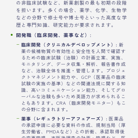
の非臨床試験など、新薬創製の最も初期の段階
を担います。多くの場合、薬学、化学、生物学
などの分野で修士号や博士号といった高度な学
歴と専門知識、研究能力が要求されます。
開発職（臨床開発、薬事など）:
臨床開発（クリニカルデベロップメント）:
新
薬の候補物質の有効性と安全性を人間で確認す
るための臨床試験（治験）の計画立案、実施、
モニタリング、データ収集・解析、報告書作成
など、治験全体を推進・管理します。プロジェ
クトマネジメント能力や、GCP（医薬品の臨床
試験の実施の基準）などの関連法規に関する知
識、高いコミュニケーション能力、そしてグロ
ーバルな治験も多いため英語力が求められるこ
ともあります。CRA（臨床開発モニター）もこ
の分野に含まれます。
薬事（レギュラトリーアフェアーズ）:
医薬品
の承認申請に必要な資料の作成、規制当局（厚
生労働省、PMDAなど）との折衝、承認取得後
の変更管理、市販後調査の計画・管理など、医