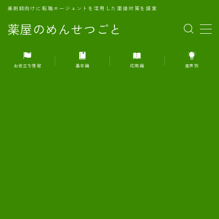
薬剤師向けに転職エージェントを活用した面接対策を提案
薬屋のめんせつごと
MENU
お役立ち情報
基本編
応用編
業界別
1.転職エージェントとは何か？
2.面接準備の基礎概念と戦略
3.エージェント利用のメリット
4.転職エージェントの選び方
5.転職エージェントの活用方法
6.面接で求められる自己PRのコツ