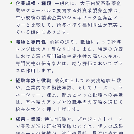
企業規模・種類:
一般的に、大手内資系製薬企
業やグローバルに展開する外資系製薬企業は、
中小規模の製薬企業やジェネリック医薬品メー
カーと比較して、給与水準や福利厚生が充実し
ている傾向にあります。
職種と専門性:
前述の通り、職種によって給与
レンジは大きく異なります。また、特定の分野
における深い専門知識や希少性の高いスキル、
専門資格の保有などは、給与評価においてプラ
スに作用します。
経験年数と役職:
薬剤師としての実務経験年数
や、企業内での勤続年数、そしてリーダー、マ
ネージャー、課長、部長といった役職への昇進
は、基本給のアップや役職手当の支給を通じて
給与を大きく押し上げます。
成果・業績:
特にMR職や、プロジェクトベース
で業務が進む研究開発職などでは、個人の成果
やチームの業績が、賞与や昇給、昇進に直接的