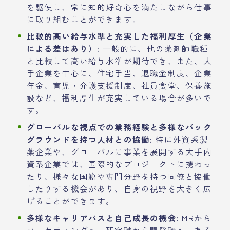
を駆使し、常に知的好奇心を満たしながら仕事
に取り組むことができます。
比較的高い給与水準と充実した福利厚生（企業
による差はあり）:
一般的に、他の薬剤師職種
と比較して高い給与水準が期待でき、また、大
手企業を中心に、住宅手当、退職金制度、企業
年金、育児・介護支援制度、社員食堂、保養施
設など、福利厚生が充実している場合が多いで
す。
グローバルな視点での業務経験と多様なバック
グラウンドを持つ人材との協働:
特に外資系製
薬企業や、グローバルに事業を展開する大手内
資系企業では、国際的なプロジェクトに携わっ
たり、様々な国籍や専門分野を持つ同僚と協働
したりする機会があり、自身の視野を大きく広
げることができます。
多様なキャリアパスと自己成長の機会:
MRから
マーケティングへ、研究職から開発職へ、ある