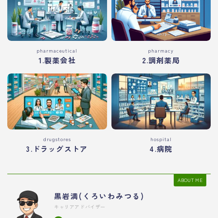
pharmaceutical
pharmacy
1.製薬会社
2.調剤薬局
drugstores
hospital
3.ドラッグストア
4.病院
ABOUT ME
黒岩満(くろいわみつる)
キャリアアドバイザー