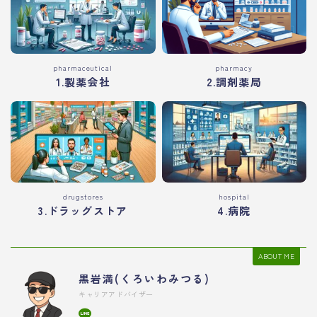
pharmaceutical
pharmacy
1.製薬会社
2.調剤薬局
drugstores
hospital
3.ドラッグストア
4.病院
ABOUT ME
黒岩満(くろいわみつる)
キャリアアドバイザー