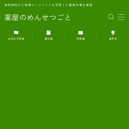
薬剤師向けに転職エージェントを活用した面接対策を提案
薬屋のめんせつごと
MENU
お役立ち情報
基本編
応用編
業界別
1.転職エージェントとは何か？
2.面接準備の基礎概念と戦略
3.エージェント利用のメリット
4.転職エージェントの選び方
5.転職エージェントの活用方法
6.面接で求められる自己PRのコツ