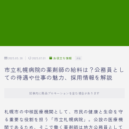
7.模擬面接の質問内容と回答例
8.薬剤師の面接が成功した事例
転職エージェントに登録する
2025.05.30
2025.07.01
お役立ち情報
PR
市立札幌病院の薬剤師の給料は？公務員とし
ての待遇や仕事の魅力、採用情報を解説
記事内に商品プロモーションを含む場合があります
札幌市の中核医療機関として、市民の健康と生命を守
る重要な役割を担う「市立札幌病院」。公設の医療機
関であるため、そこで働く薬剤師は地方公務員として