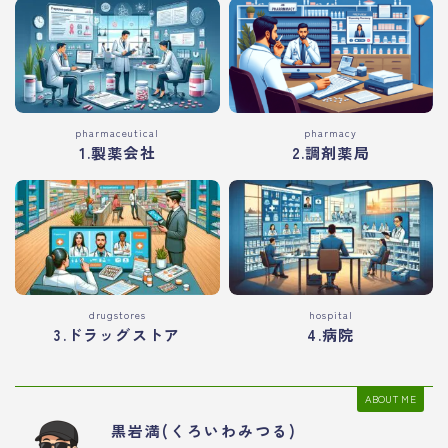
pharmaceutical
pharmacy
1.製薬会社
2.調剤薬局
drugstores
hospital
3.ドラッグストア
4.病院
ABOUT ME
黒岩満(くろいわみつる)