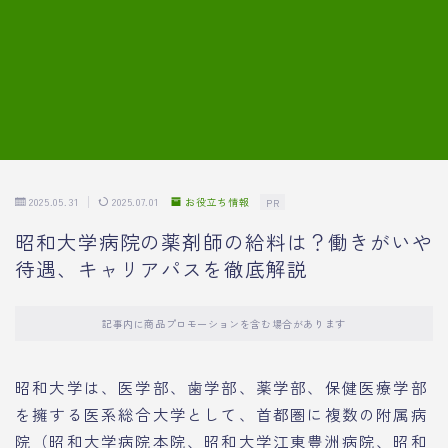
7.模擬面接の質問内容と回答例
8.薬剤師の面接が成功した事例
転職エージェントに登録する
2025.05.31
2025.07.01
お役立ち情報
PR
昭和大学病院の薬剤師の給料は？働きがいや
待遇、キャリアパスを徹底解説
記事内に商品プロモーションを含む場合があります
昭和大学は、医学部、歯学部、薬学部、保健医療学部
を擁する医系総合大学として、首都圏に複数の附属病
院（昭和大学病院本院、昭和大学江東豊洲病院、昭和