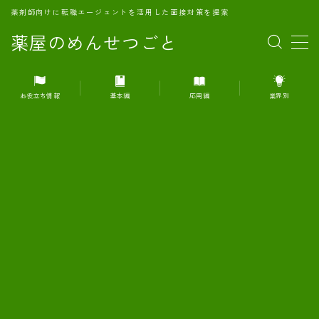
薬剤師向けに転職エージェントを活用した面接対策を提案
薬屋のめんせつごと
MENU
お役立ち情報
基本編
応用編
業界別
1.転職エージェントとは何か？
2.面接準備の基礎概念と戦略
3.エージェント利用のメリット
4.転職エージェントの選び方
5.転職エージェントの活用方法
6.面接で求められる自己PRのコツ