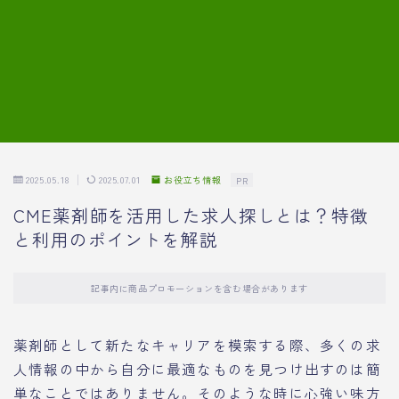
7.模擬面接の質問内容と回答例
8.薬剤師の面接が成功した事例
転職エージェントに登録する
2025.05.18
2025.07.01
お役立ち情報
PR
CME薬剤師を活用した求人探しとは？特徴
と利用のポイントを解説
記事内に商品プロモーションを含む場合があります
薬剤師として新たなキャリアを模索する際、多くの求
人情報の中から自分に最適なものを見つけ出すのは簡
単なことではありません。そのような時に心強い味方