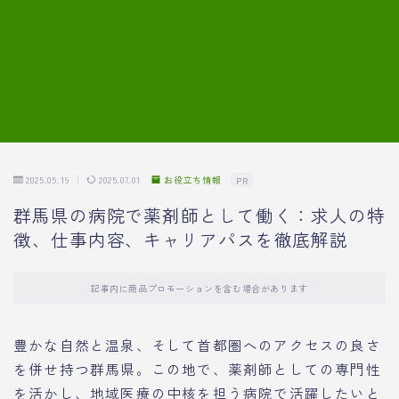
7.模擬面接の質問内容と回答例
8.薬剤師の面接が成功した事例
転職エージェントに登録する
2025.05.19
2025.07.01
お役立ち情報
PR
群馬県の病院で薬剤師として働く：求人の特
徴、仕事内容、キャリアパスを徹底解説
記事内に商品プロモーションを含む場合があります
豊かな自然と温泉、そして首都圏へのアクセスの良さ
を併せ持つ群馬県。この地で、薬剤師としての専門性
を活かし、地域医療の中核を担う病院で活躍したいと