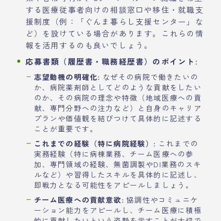
する医療従事者向けの相談窓口や移住・就職支
援制度（例：「ぐんま暮らし支援センター」な
ど）を設けている場合があります。これらの情
報を活用するのも良いでしょう。
応募書類（履歴書・職務経歴書）のポイント:
志望動機の明確化:
なぜその病院で働きたいの
か、病院薬剤師としてどのような貢献をしたい
のか、その病院の理念や特徴（地域医療への貢
献、専門分野への注力など）と自身のキャリア
プランや価値観を結びつけて具体的に記述する
ことが重要です。
これまでの経験（特に病院経験）:
これまでの
実務経験（特に病棟業務、チーム医療への参
加、専門領域の経験、無菌調製やDI業務のスキ
ルなど）や習得したスキルを具体的に記述し、
即戦力となる可能性をアピールしましょう。
チーム医療への貢献意欲:
協調性やコミュニケ
ーション能力をアピールし、チーム医療に積極
的に貢献したいという姿勢を示すことが大切で