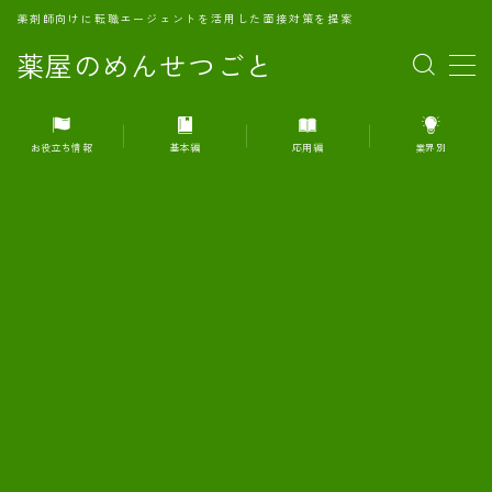
薬剤師向けに転職エージェントを活用した面接対策を提案
薬屋のめんせつごと
MENU
お役立ち情報
基本編
応用編
業界別
1.転職エージェントとは何か？
2.面接準備の基礎概念と戦略
3.エージェント利用のメリット
4.転職エージェントの選び方
5.転職エージェントの活用方法
6.面接で求められる自己PRのコツ