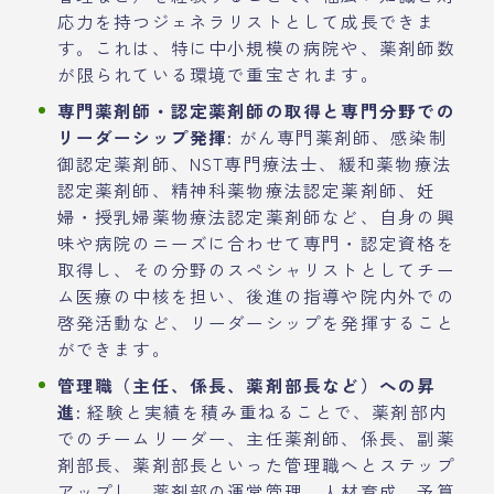
応力を持つジェネラリストとして成長できま
す。これは、特に中小規模の病院や、薬剤師数
が限られている環境で重宝されます。
専門薬剤師・認定薬剤師の取得と専門分野での
リーダーシップ発揮:
がん専門薬剤師、感染制
御認定薬剤師、NST専門療法士、緩和薬物療法
認定薬剤師、精神科薬物療法認定薬剤師、妊
婦・授乳婦薬物療法認定薬剤師など、自身の興
味や病院のニーズに合わせて専門・認定資格を
取得し、その分野のスペシャリストとしてチー
ム医療の中核を担い、後進の指導や院内外での
啓発活動など、リーダーシップを発揮すること
ができます。
管理職（主任、係長、薬剤部長など）への昇
進:
経験と実績を積み重ねることで、薬剤部内
でのチームリーダー、主任薬剤師、係長、副薬
剤部長、薬剤部長といった管理職へとステップ
アップし、薬剤部の運営管理、人材育成、予算