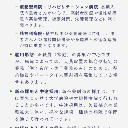
療養型病院・リハビリテーション病院:
長期入
院の患者さんが中心で、高齢者医療や慢性期疾
患の薬物管理、褥瘡対策、栄養管理などに深く
関わります。
精神科病院:
精神疾患の薬物療法に特化し、患
者さんとの信頼関係構築や多職種との密な連携
が特に重要となります。
雇用形態:
正職員（常勤）の募集が中心です
が、病院によっては、人員配置の都合や特定の
業務（例：夜間・休日業務のみ）のために、契
約職員やパートタイム薬剤師を募集している場
合もあります。
新卒採用と中途採用:
新卒薬剤師の採用は、主
に春先にかけて大学病院や大規模病院で行われ
ることが多いです。中途採用は、欠員補充や業
務拡大に伴い、様々な規模・種類の病院で年間
を通じて行われています。
地域による求人の偏在:
前橋市や高崎市といっ