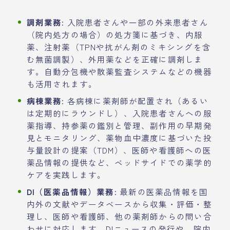
調剤業務:
入院患者さんや一部の外来患者さん
（院内処方の場合）の処方箋に基づき、内服
薬、注射薬（TPNや抗がん剤のミキシングを含
む無菌調製）、外用薬などを正確に調剤しま
す。自動分包機や散薬監査システムなどの機器
も活用されます。
病棟業務:
各病棟に薬剤師が配置され（あるい
は定期的にラウンドし）、入院患者さんへの服
薬指導、持参薬の鑑別と管理、副作用の早期発
見とモニタリング、薬物血中濃度に基づいた投
与量設計の提案（TDM）、医師や看護師への医
薬品情報の提供など、ベッドサイドでの薬学的
ケアを実践します。
DI（医薬品情報）業務:
最新の医薬品情報を国
内外の文献やデータベースから収集・評価・整
理し、医師や看護師、他の薬剤師からの問い合
わせに対応します。DIニュースの発行や、院内