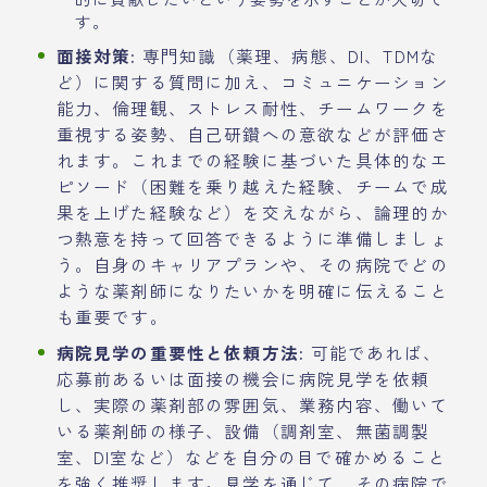
す。
面接対策:
専門知識（薬理、病態、DI、TDMな
ど）に関する質問に加え、コミュニケーション
能力、倫理観、ストレス耐性、チームワークを
重視する姿勢、自己研鑽への意欲などが評価さ
れます。これまでの経験に基づいた具体的なエ
ピソード（困難を乗り越えた経験、チームで成
果を上げた経験など）を交えながら、論理的か
つ熱意を持って回答できるように準備しましょ
う。自身のキャリアプランや、その病院でどの
ような薬剤師になりたいかを明確に伝えること
も重要です。
病院見学の重要性と依頼方法:
可能であれば、
応募前あるいは面接の機会に病院見学を依頼
し、実際の薬剤部の雰囲気、業務内容、働いて
いる薬剤師の様子、設備（調剤室、無菌調製
室、DI室など）などを自分の目で確かめること
を強く推奨します。見学を通じて、その病院で