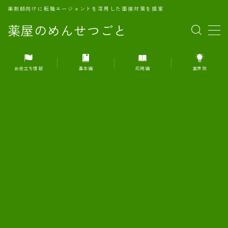
薬剤師向けに転職エージェントを活用した面接対策を提案
薬屋のめんせつごと
MENU
お役立ち情報
基本編
応用編
業界別
1.転職エージェントとは何か？
2.面接準備の基礎概念と戦略
3.エージェント利用のメリット
4.転職エージェントの選び方
5.転職エージェントの活用方法
6.面接で求められる自己PRのコツ