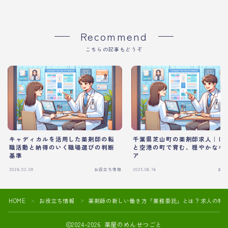
Recommend
こちらの記事もどうぞ
キャディカルを活用した薬剤師の転
千葉県芝山町の薬剤師求人｜は
職活動と納得のいく職場選びの判断
と空港の町で育む、穏やかなキ
基準
ア
2026.02.08
お役立ち情報
2025.06.16
お役
HOME
お役立ち情報
薬剤師の新しい働き方「業務委託」とは？求人の特
＞
＞
2024–2026 薬屋のめんせつごと