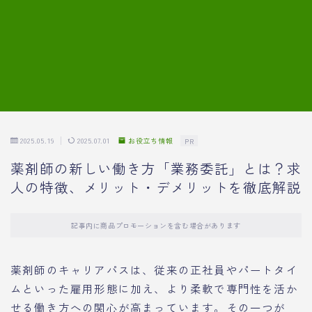
7.模擬面接の質問内容と回答例
8.薬剤師の面接が成功した事例
転職エージェントに登録する
2025.05.19
2025.07.01
お役立ち情報
PR
薬剤師の新しい働き方「業務委託」とは？求
人の特徴、メリット・デメリットを徹底解説
記事内に商品プロモーションを含む場合があります
薬剤師のキャリアパスは、従来の正社員やパートタイ
ムといった雇用形態に加え、より柔軟で専門性を活か
せる働き方への関心が高まっています。その一つが