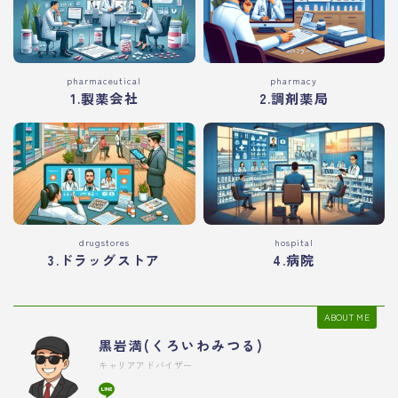
pharmaceutical
pharmacy
1.製薬会社
2.調剤薬局
drugstores
hospital
3.ドラッグストア
4.病院
ABOUT ME
黒岩満(くろいわみつる)
キャリアアドバイザー