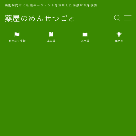
薬剤師向けに転職エージェントを活用した面接対策を提案
薬屋のめんせつごと
MENU
お役立ち情報
基本編
応用編
業界別
1.転職エージェントとは何か？
2.面接準備の基礎概念と戦略
3.エージェント利用のメリット
4.転職エージェントの選び方
5.転職エージェントの活用方法
6.面接で求められる自己PRのコツ