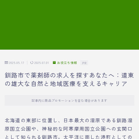
7.模擬面接の質問内容と回答例
8.薬剤師の面接が成功した事例
転職エージェントに登録する
2025.05.17
2025.07.01
お役立ち情報
PR
釧路市で薬剤師の求人を探すあなたへ：道東
の雄大な自然と地域医療を支えるキャリア
記事内に商品プロモーションを含む場合があります
北海道の東部に位置し、日本最大の湿原である釧路湿
原国立公園や、神秘的な阿寒摩周国立公園への玄関口
として知られる釧路市。太平洋に面した港町としての