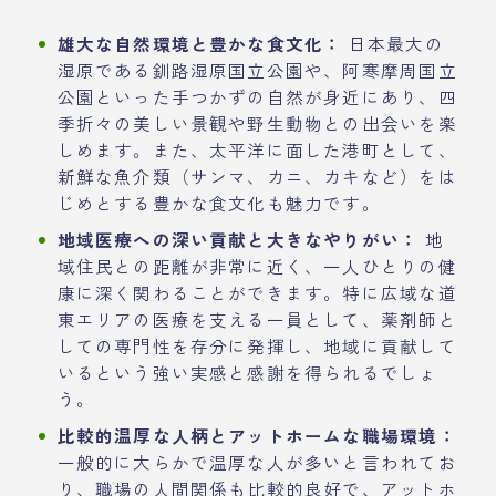
雄大な自然環境と豊かな食文化：
日本最大の
湿原である釧路湿原国立公園や、阿寒摩周国立
公園といった手つかずの自然が身近にあり、四
季折々の美しい景観や野生動物との出会いを楽
しめます。また、太平洋に面した港町として、
新鮮な魚介類（サンマ、カニ、カキなど）をは
じめとする豊かな食文化も魅力です。
地域医療への深い貢献と大きなやりがい：
地
域住民との距離が非常に近く、一人ひとりの健
康に深く関わることができます。特に広域な道
東エリアの医療を支える一員として、薬剤師と
しての専門性を存分に発揮し、地域に貢献して
いるという強い実感と感謝を得られるでしょ
う。
比較的温厚な人柄とアットホームな職場環境：
一般的に大らかで温厚な人が多いと言われてお
り、職場の人間関係も比較的良好で、アットホ