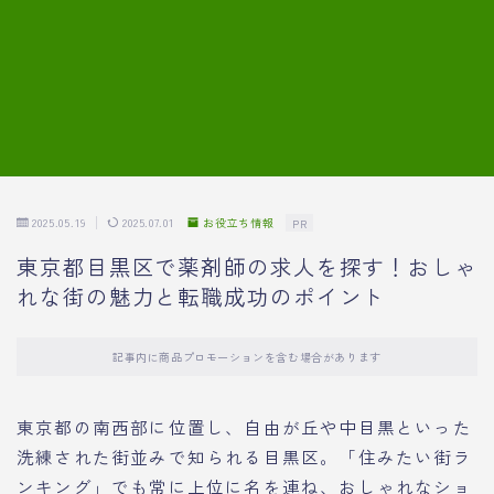
7.模擬面接の質問内容と回答例
8.薬剤師の面接が成功した事例
転職エージェントに登録する
2025.05.19
2025.07.01
お役立ち情報
PR
東京都目黒区で薬剤師の求人を探す！おしゃ
れな街の魅力と転職成功のポイント
記事内に商品プロモーションを含む場合があります
東京都の南西部に位置し、自由が丘や中目黒といった
洗練された街並みで知られる目黒区。「住みたい街ラ
ンキング」でも常に上位に名を連ね、おしゃれなショ