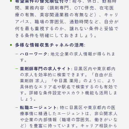
希望条件の優先順位付け:
給与、休日、勤務時
間、業務内容（調剤専門、OTC併売、在宅医
療の有無、美容関連業務の有無など）、キャリ
アパス、職場の雰囲気、通勤時間など、自分が
何を最も重視するのか、譲れない条件と妥協で
きる条件を明確にしておきましょう。
多様な情報収集チャネルの活用:
ハローワーク:
地元企業の求人情報が得られま
す。
薬剤師専門の求人サイト:
目黒区内や東京都内
の求人を効率的に検索できます。「自由が丘
薬剤師 求人」「中目黒 薬局」のように、より
具体的なエリア名や駅名で検索するのも有効で
す。詳細な条件設定やスカウト機能も活用しま
しょう。
転職エージェント:
特に目黒区や東京都内の医
療事情に精通したエージェントは、非公開求人
や企業の内部情報（職場の雰囲気、働きがいな
ど）を豊富に持っています。キャリア相談から