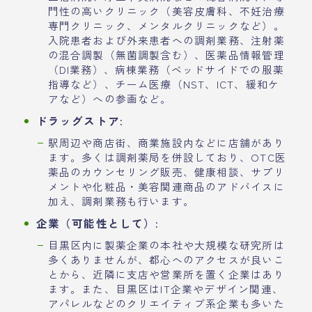
門性の高いクリニック（美容皮膚科、不妊治療
専門クリニック、メンタルクリニックなど）。
入院患者および外来患者への調剤業務、注射薬
の混合調製（無菌調製含む）、医薬品情報管理
（DI業務）、病棟業務（ベッドサイドでの服薬
指導など）、チーム医療（NST、ICT、緩和ケ
アなど）への参画など。
ドラッグストア:
駅周辺や商店街、商業施設内などに店舗があり
ます。多くは調剤薬局を併設しており、OTC医
薬品のカウンセリング販売、健康相談、サプリ
メントや化粧品・美容関連商品のアドバイスに
加え、調剤業務も行います。
企業（可能性として）:
目黒区内に製薬企業の本社や大規模な研究所は
多くありませんが、都心へのアクセスが良いこ
とから、近隣に支店や営業所を置く企業はあり
ます。また、目黒区はIT企業やデザイン関連、
アパレルなどのクリエイティブ系企業も多いた