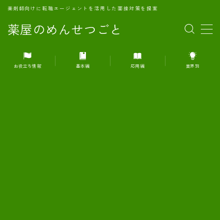
薬剤師向けに転職エージェントを活用した面接対策を提案
薬屋のめんせつごと
MENU
お役立ち情報
基本編
応用編
業界別
1.転職エージェントとは何か？
2.面接準備の基礎概念と戦略
3.エージェント利用のメリット
4.転職エージェントの選び方
5.転職エージェントの活用方法
6.面接で求められる自己PRのコツ