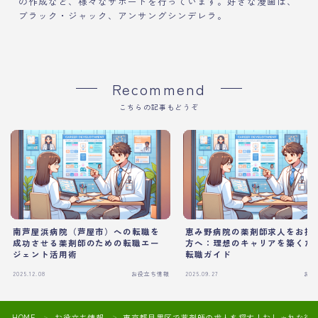
の作成など、様々なサポートを行っています。好きな漫画は、
ブラック・ジャック、アンサングシンデレラ。
Recommend
こちらの記事もどうぞ
南芦屋浜病院（芦屋市）への転職を
恵み野病院の薬剤師求人をお探
成功させる薬剤師のための転職エー
方へ：理想のキャリアを築くた
ジェント活用術
転職ガイド
2025.12.08
お役立ち情報
2025.09.27
お役
HOME
お役立ち情報
東京都目黒区で薬剤師の求人を探す！おしゃれな街
＞
＞