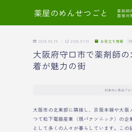
薬屋のめんせつごと
薬剤師
面接対
2025.05.19
2025.07.01
お役立ち情報
P
大阪府守口市で薬剤師の
着が魅力の街
記事内に商品プロ
大阪市の北東部に隣接し、京阪本線や大阪
つて松下電器産業（現パナソニック）の企
として多くの人々が暮らしています。この