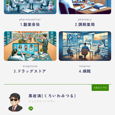
pharmaceutical
pharmacy
1.製薬会社
2.調剤薬局
drugstores
hospital
3.ドラッグストア
4.病院
ABOUT ME
黒岩満(くろいわみつる)
キャリアアドバイザー