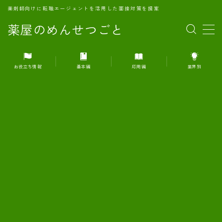
薬剤師向けに転職エージェントを活用した面接対策を提案
薬屋のめんせつごと
MENU
お役立ち情報
基本編
応用編
業界別
1.転職エージェントとは何か？
2.面接準備の基礎概念と戦略
3.エージェント利用のメリット
4.転職エージェントの選び方
5.転職エージェントの活用方法
6.面接で求められる自己PRのコツ