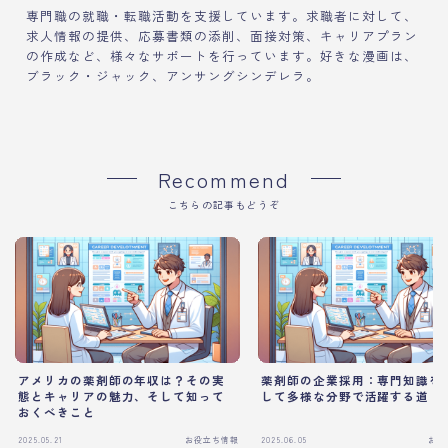
専門職の就職・転職活動を支援しています。求職者に対して、
求人情報の提供、応募書類の添削、面接対策、キャリアプラン
の作成など、様々なサポートを行っています。好きな漫画は、
ブラック・ジャック、アンサングシンデレラ。
Recommend
こちらの記事もどうぞ
アメリカの薬剤師の年収は？その実
薬剤師の企業採用：専門知識を
態とキャリアの魅力、そして知って
して多様な分野で活躍する道
おくべきこと
2025.05.21
お役立ち情報
2025.06.05
お役