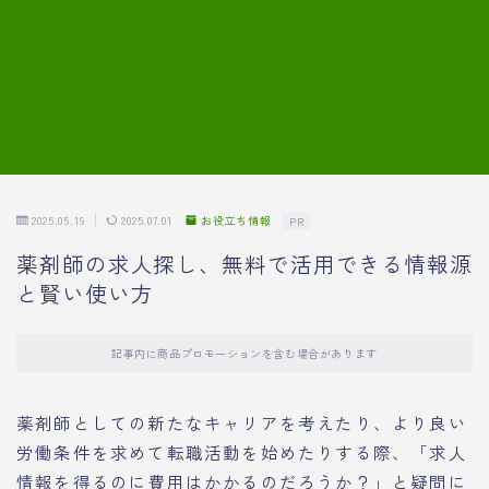
7.模擬面接の質問内容と回答例
8.薬剤師の面接が成功した事例
転職エージェントに登録する
2025.05.19
2025.07.01
お役立ち情報
PR
薬剤師の求人探し、無料で活用できる情報源
と賢い使い方
記事内に商品プロモーションを含む場合があります
薬剤師としての新たなキャリアを考えたり、より良い
労働条件を求めて転職活動を始めたりする際、「求人
情報を得るのに費用はかかるのだろうか？」と疑問に