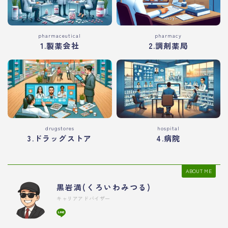
pharmaceutical
pharmacy
1.製薬会社
2.調剤薬局
drugstores
hospital
3.ドラッグストア
4.病院
ABOUT ME
黒岩満(くろいわみつる)
キャリアアドバイザー