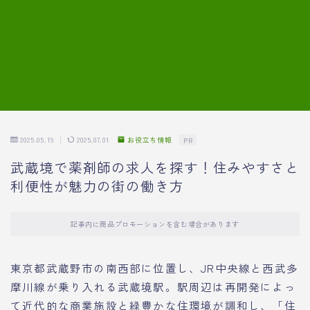
7.模擬面接の質問内容と回答例
8.薬剤師の面接が成功した事例
転職エージェントに登録する
2025.05.19
2025.07.01
お役立ち情報
PR
武蔵境で薬剤師の求人を探す！住みやすさと
利便性が魅力の街の働き方
記事内に商品プロモーションを含む場合があります
東京都武蔵野市の南西部に位置し、JR中央線と西武多
摩川線が乗り入れる武蔵境駅。駅周辺は再開発によっ
て近代的な商業施設と緑豊かな住環境が調和し、「住