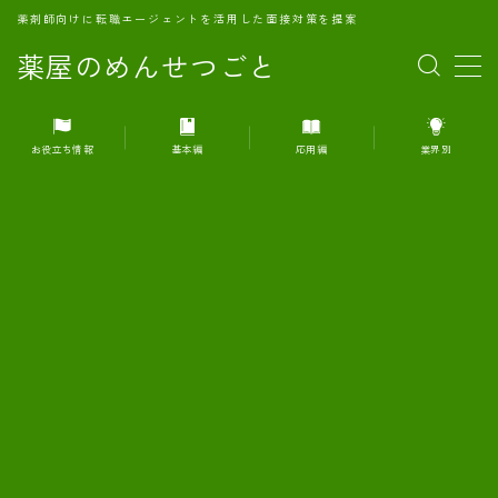
薬剤師向けに転職エージェントを活用した面接対策を提案
薬屋のめんせつごと
MENU
お役立ち情報
基本編
応用編
業界別
1.転職エージェントとは何か？
2.面接準備の基礎概念と戦略
3.エージェント利用のメリット
4.転職エージェントの選び方
5.転職エージェントの活用方法
6.面接で求められる自己PRのコツ