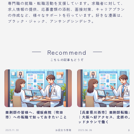
専門職の就職・転職活動を支援しています。求職者に対して、
求人情報の提供、応募書類の添削、面接対策、キャリアプラン
の作成など、様々なサポートを行っています。好きな漫画は、
ブラック・ジャック、アンサングシンデレラ。
Recommend
こちらの記事もどうぞ
薬剤師の皆様へ、榎坂病院（吹田
【兵庫県川西市】薬剤師転職ガ
市）への転職で知っておきたいこと
｜大阪へ好アクセス、北摂の人
ッドタウンで働く
2025.11.30
お役立ち情報
2025.06.26
お役