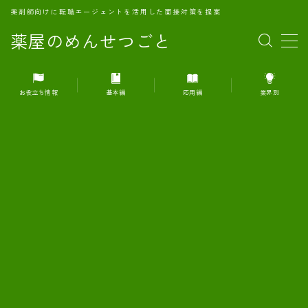
薬剤師向けに転職エージェントを活用した面接対策を提案
薬屋のめんせつごと
MENU
お役立ち情報
基本編
応用編
業界別
1.転職エージェントとは何か？
2.面接準備の基礎概念と戦略
3.エージェント利用のメリット
4.転職エージェントの選び方
5.転職エージェントの活用方法
6.面接で求められる自己PRのコツ