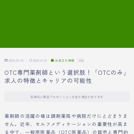
7.模擬面接の質問内容と回答例
8.薬剤師の面接が成功した事例
転職エージェントに登録する
2025.05.18
2025.07.01
お役立ち情報
PR
OTC専門薬剤師という選択肢！「OTCのみ」
求人の特徴とキャリアの可能性
記事内に商品プロモーションを含む場合があります
薬剤師の活躍の場は調剤薬局や病院だけにとどまりま
せん。近年、セルフメディケーションの重要性が高ま
る中で、一般用医薬品（OTC医薬品）の販売と専門的