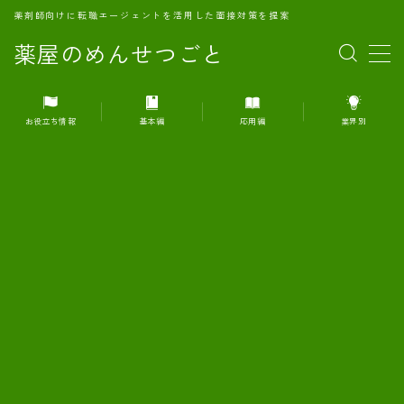
薬剤師向けに転職エージェントを活用した面接対策を提案
薬屋のめんせつごと
MENU
お役立ち情報
基本編
応用編
業界別
1.転職エージェントとは何か？
2.面接準備の基礎概念と戦略
3.エージェント利用のメリット
4.転職エージェントの選び方
5.転職エージェントの活用方法
6.面接で求められる自己PRのコツ