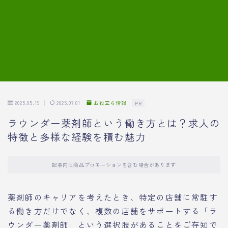
7.模擬面接の質問内容と回答例
8.薬剤師の面接が成功した事例
転職エージェントに登録する
2025.05.19
2025.07.01
お役立ち情報
PR
ラウンダー薬剤師という働き方とは？求人の
特徴と多様な経験を積む魅力
記事内に商品プロモーションを含む場合があります
薬剤師のキャリアを考えたとき、特定の店舗に常駐す
る働き方だけでなく、複数の店舗をサポートする「ラ
ウンダー薬剤師」という選択肢があることをご存知で