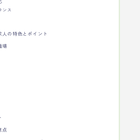
応
ランス
求人の特色とポイント
職場
ト
意点