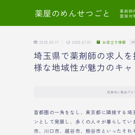
薬屋のめんせつごと
薬剤師
面接対
2025.05.17
2025.07.01
お役立ち情報
P
埼玉県で薬剤師の求人を
様な地域性が魅力のキャ
記事内に商品プロ
首都圏の一角をなし、東京都に隣接する埼
ンとして発展し、多くの人々が暮らしてい
市、川口市、越谷市、熊谷市といったそれ