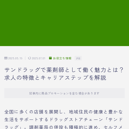
7.模擬面接の質問内容と回答例
8.薬剤師の面接が成功した事例
転職エージェントに登録する
2025.05.19
2025.07.01
お役立ち情報
PR
サンドラッグで薬剤師として働く魅力とは？
求人の特徴とキャリアステップを解説
記事内に商品プロモーションを含む場合があります
全国に多くの店舗を展開し、地域住民の健康と豊かな
生活をサポートするドラッグストアチェーン「サンド
ラッグ」。調剤薬局の併設も積極的に進め、セルフメ