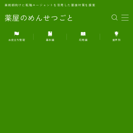
薬剤師向けに転職エージェントを活用した面接対策を提案
薬屋のめんせつごと
MENU
お役立ち情報
基本編
応用編
業界別
1.転職エージェントとは何か？
2.面接準備の基礎概念と戦略
3.エージェント利用のメリット
4.転職エージェントの選び方
5.転職エージェントの活用方法
6.面接で求められる自己PRのコツ