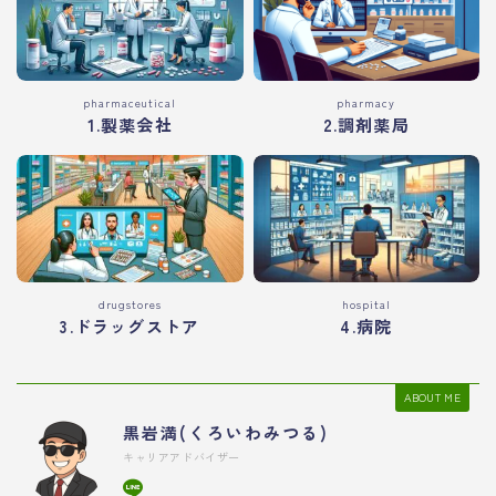
pharmaceutical
pharmacy
1.製薬会社
2.調剤薬局
drugstores
hospital
3.ドラッグストア
4.病院
ABOUT ME
黒岩満(くろいわみつる)
キャリアアドバイザー