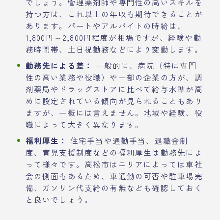
でしょう。管理薬剤師や専門性の高いスキルを
持つ方は、これ以上の年収も期待できることが
あります。パートやアルバイトの時給は、
1,800円～2,800円程度が相場ですが、経験や勤
務時間帯、土日祝勤務などにより変動します。
勤務先による差：
一般的に、病院（特に専門
性の高い業務や役職）や一部の企業の方が、調
剤薬局やドラッグストアに比べて給与水準が高
めに設定されている傾向が見られることもあり
ますが、一概には言えません。地域や経験、役
職によって大きく異なります。
福利厚生：
住宅手当や通勤手当、退職金制
度、育児支援制度などの福利厚生は勤務先によ
って様々です。高松市はエリアによっては車社
会の側面もあるため、車通勤の可否や駐車場完
備、ガソリン代支給の有無なども確認しておく
と良いでしょう。