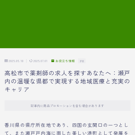
7.模擬面接の質問内容と回答例
8.薬剤師の面接が成功した事例
転職エージェントに登録する
2025.05.18
2025.07.01
お役立ち情報
PR
高松市で薬剤師の求人を探すあなたへ：瀬戸
内の温暖な県都で実現する地域医療と充実の
キャリア
記事内に商品プロモーションを含む場合があります
香川県の県庁所在地であり、四国の玄関口の一つとし
て、また瀬戸戸内海に面した美しい港町として発展を