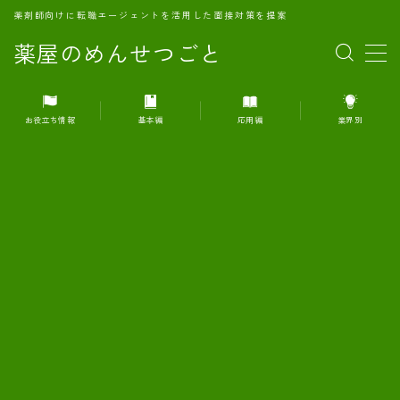
薬剤師向けに転職エージェントを活用した面接対策を提案
薬屋のめんせつごと
MENU
お役立ち情報
基本編
応用編
業界別
1.転職エージェントとは何か？
2.面接準備の基礎概念と戦略
3.エージェント利用のメリット
4.転職エージェントの選び方
5.転職エージェントの活用方法
6.面接で求められる自己PRのコツ