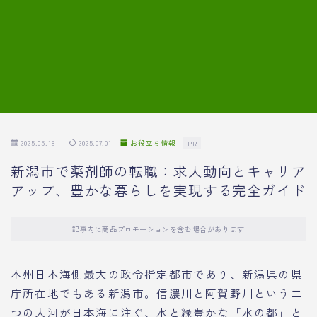
7.模擬面接の質問内容と回答例
8.薬剤師の面接が成功した事例
転職エージェントに登録する
2025.05.18
2025.07.01
お役立ち情報
PR
新潟市で薬剤師の転職：求人動向とキャリア
アップ、豊かな暮らしを実現する完全ガイド
記事内に商品プロモーションを含む場合があります
本州日本海側最大の政令指定都市であり、新潟県の県
庁所在地でもある新潟市。信濃川と阿賀野川という二
つの大河が日本海に注ぐ、水と緑豊かな「水の都」と