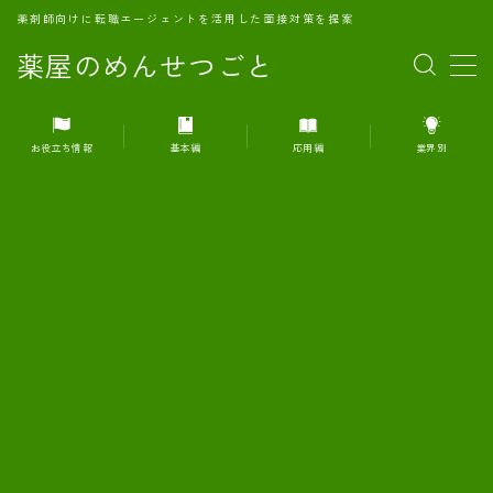
薬剤師向けに転職エージェントを活用した面接対策を提案
薬屋のめんせつごと
MENU
お役立ち情報
基本編
応用編
業界別
1.転職エージェントとは何か？
2.面接準備の基礎概念と戦略
3.エージェント利用のメリット
4.転職エージェントの選び方
5.転職エージェントの活用方法
6.面接で求められる自己PRのコツ