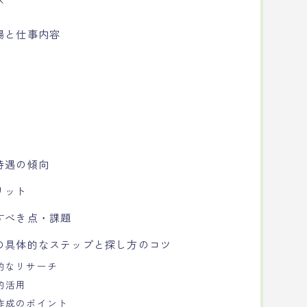
ズ
場と仕事内容
待遇の傾向
リット
すべき点・課題
の具体的なステップと探し方のコツ
的なリサーチ
的活用
作成のポイント