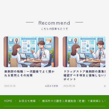
Recommend
こちらの記事もどうぞ
薬剤師の転職：一次面接でよく聞か
ドラッグストア薬剤師の募集要
れる質問とその対策
確認すべき項目と後悔しないた
ポイント
2025.10.30
お役立ち情報
2025.09.29
お役
HOME
お役立ち情報
横浜市の介護老人保健施設（老健）で薬剤師として
＞
＞