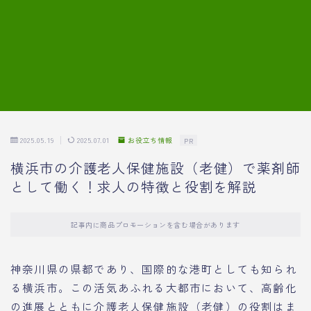
7.模擬面接の質問内容と回答例
8.薬剤師の面接が成功した事例
転職エージェントに登録する
2025.05.19
2025.07.01
お役立ち情報
PR
横浜市の介護老人保健施設（老健）で薬剤師
として働く！求人の特徴と役割を解説
記事内に商品プロモーションを含む場合があります
神奈川県の県都であり、国際的な港町としても知られ
る横浜市。この活気あふれる大都市において、高齢化
の進展とともに介護老人保健施設（老健）の役割はま