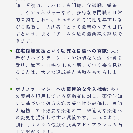
師、看護師、リハビリ専門職、介護職、栄養
士、ケアマネジャーなど、多様な専門職と日常
的に顔を合わせ、それぞれの専門性を尊重しな
がら協働し、入所者にとって最善のケアを目指
すという、まさにチーム医療の最前線を経験で
きます。
在宅復帰支援という明確な目標への貢献:
入所
者がリハビリテーションや適切な医療・介護を
受け、無事に自宅や地域へ戻っていく姿を見送
ることは、大きな達成感と感動をもたらしま
す。
ポリファーマシーへの積極的な介入機会:
多く
の薬剤を服用している高齢者に対し、薬学的知
見に基づいて処方内容の妥当性を評価し、医師
と連携して不必要な薬剤の中止や適切な薬剤へ
の変更を提案しやすい環境です。これにより、
副作用リスクの低減や服薬アドヒアランスの向
上に繋がります。