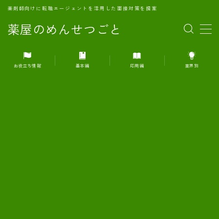
薬剤師向けに転職エージェントを活用した面接対策を提案
薬屋のめんせつごと
MENU
お役立ち情報
基本編
応用編
業界別
1.転職エージェントとは何か？
2.面接準備の基礎概念と戦略
3.エージェント利用のメリット
4.転職エージェントの選び方
5.転職エージェントの活用方法
6.面接で求められる自己PRのコツ