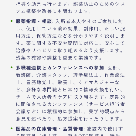
指導や助言も行います。誤薬防止のためのシス
テム構築や改善にも関わります。
服薬指導・相談:
入所者本人やそのご家族に対
し、使用している薬の効果、副作用、正しい服
用方法、保管方法などを分かりやすく説明しま
す。薬に関する不安や疑問に対応し、安心して
治療やリハビリに取り組めるよう支援します。
残薬の確認や調整も重要な業務です。
多職種連携とカンファレンスへの参加:
医師、
看護師、介護スタッフ、理学療法士、作業療法
士、言語聴覚士、栄養士、ケアマネジャーな
ど、多様な専門職と日常的に情報交換を行い、
チームで入所者のケアに取り組みます。定期的
に開催されるカンファレンス（サービス担当者
会議など）に積極的に参加し、薬学的観点から
意見を述べたり、処方提案を行ったりします。
医薬品の在庫管理・品質管理:
施設内で使用す
る医薬品（処方薬、一部のOTC医薬品、衛生