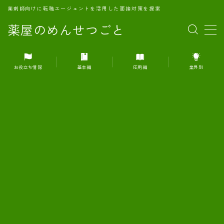
薬剤師向けに転職エージェントを活用した面接対策を提案
薬屋のめんせつごと
MENU
お役立ち情報
基本編
応用編
業界別
1.転職エージェントとは何か？
2.面接準備の基礎概念と戦略
3.エージェント利用のメリット
4.転職エージェントの選び方
5.転職エージェントの活用方法
6.面接で求められる自己PRのコツ