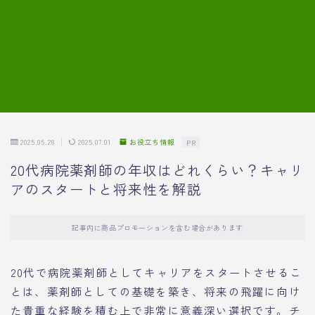
7.模擬面接の質問内容と回答例
8.薬剤師の面接が成功した事例
転職エージェントに登録する
2025.05.28
2025.07.01
お役立ち情報
PR
20代病院薬剤師の年収はどれくらい？キャリ
アのスタートと将来性を解説
記事内に商品プロモーションを含む場合があります
20代で病院薬剤師としてキャリアをスタートさせるこ
とは、薬剤師としての基礎を築き、将来の飛躍に向け
た貴重な経験を積む上で非常に意義深い選択です。チ