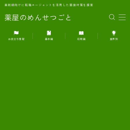
薬剤師向けに転職エージェントを活用した面接対策を提案
薬屋のめんせつごと
MENU
お役立ち情報
基本編
応用編
業界別
1.転職エージェントとは何か？
2.面接準備の基礎概念と戦略
3.エージェント利用のメリット
4.転職エージェントの選び方
5.転職エージェントの活用方法
6.面接で求められる自己PRのコツ