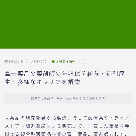
7.模擬面接の質問内容と回答例
8.薬剤師の面接が成功した事例
転職エージェントに登録する
2025.05.26
2025.07.01
お役立ち情報
PR
富士薬品の薬剤師の年収は？給与・福利厚
生・多様なキャリアを解説
記事内に商品プロモーションを含む場合があります
医薬品の研究開発から製造、そして配置薬やドラッグ
ストア・調剤薬局による販売まで、一貫した事業を手
掛ける複合型医薬品企業の富士薬品。薬剤師として、