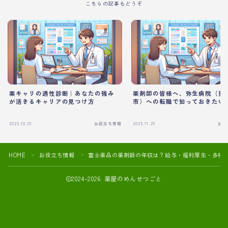
こちらの記事もどうぞ
薬キャリの適性診断｜あなたの強み
薬剤師の皆様へ、弥生病院（豊
が活きるキャリアの見つけ方
市）への転職で知っておきたい
2025.10.01
お役立ち情報
2025.11.25
お役
HOME
お役立ち情報
富士薬品の薬剤師の年収は？給与・福利厚生・多様
＞
＞
2024–2026 薬屋のめんせつごと
薬剤師の転職活動や面接対策におすすめ
薬剤師向け転職エージェントの紹介