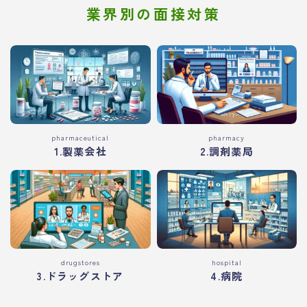
業界別の面接対策
pharmaceutical
pharmacy
1.製薬会社
2.調剤薬局
drugstores
hospital
3.ドラッグストア
4.病院