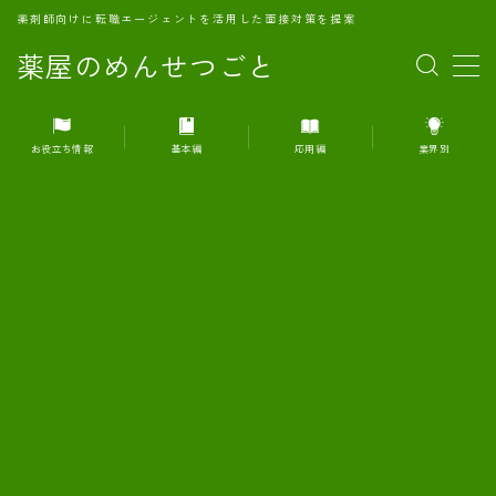
薬剤師向けに転職エージェントを活用した面接対策を提案
薬屋のめんせつごと
MENU
お役立ち情報
基本編
応用編
業界別
1.転職エージェントとは何か？
2.面接準備の基礎概念と戦略
3.エージェント利用のメリット
4.転職エージェントの選び方
5.転職エージェントの活用方法
6.面接で求められる自己PRのコツ