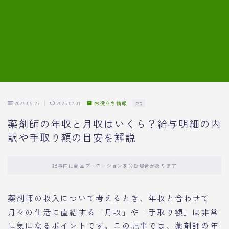
7.模擬面接の質問内容と回答例
8.薬剤師の面接が成功した事例
転職エージェントに登録する
2025.05.27
2025.07.01
お役立ち情報
PR
薬剤師の年収と月収はいくら？給与明細の内
訳や手取り額の目安を解説
記事内に商品プロモーションを含む場合があります
薬剤師の収入について考えるとき、年収と合わせて
月々の生活に直結する「月収」や「手取り額」は非常
に気になるポイントです。この記事では、薬剤師の年