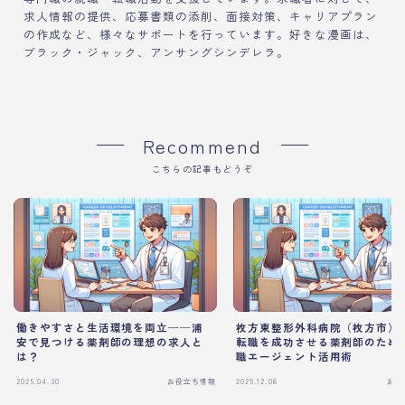
求人情報の提供、応募書類の添削、面接対策、キャリアプラン
の作成など、様々なサポートを行っています。好きな漫画は、
ブラック・ジャック、アンサングシンデレラ。
Recommend
こちらの記事もどうぞ
働きやすさと生活環境を両立──浦
枚方東整形外科病院（枚方市）
安で見つける薬剤師の理想の求人と
転職を成功させる薬剤師のため
は？
職エージェント活用術
2025.04.30
お役立ち情報
2025.12.06
お役