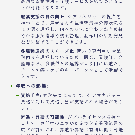
最適な薬物療法と介護サービスを結びつけるこ
とが可能になります。
服薬支援の質の向上:
ケアマネジャーの視点を
持つことで、患者さんの生活背景や介護状況を
より深く理解し、個々の状況に合わせたきめ細
やかな服薬指導や残薬管理、副作用の早期発見
などに繋げることができます。
多職種連携のスムーズ化:
両方の専門用語や業
務内容を理解しているため、医師、看護師、介
護職など、多職種との連携がより円滑に進み、
チーム医療・ケアのキーパーソンとして活躍で
きます。
年収への影響:
資格手当:
勤務先によっては、ケアマネジャー
資格に対して資格手当が支給される場合があり
ます。
昇進・昇給の可能性:
ダブルライセンスを持つ
ことで、専門性の高さや対応できる業務範囲の
広さが評価され、昇進や昇給に有利に働く可能