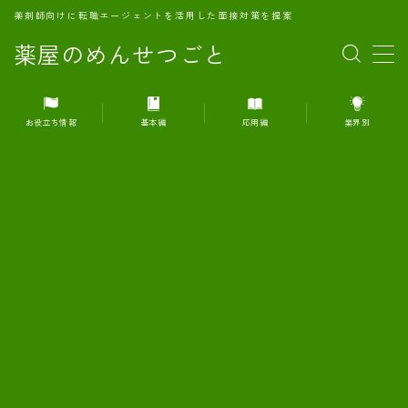
薬剤師向けに転職エージェントを活用した面接対策を提案
薬屋のめんせつごと
MENU
お役立ち情報
基本編
応用編
業界別
1.転職エージェントとは何か？
2.面接準備の基礎概念と戦略
3.エージェント利用のメリット
4.転職エージェントの選び方
5.転職エージェントの活用方法
6.面接で求められる自己PRのコツ