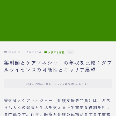
7.模擬面接の質問内容と回答例
8.薬剤師の面接が成功した事例
転職エージェントに登録する
2025.05.23
2025.07.01
お役立ち情報
PR
薬剤師とケアマネジャーの年収を比較：ダブ
ルライセンスの可能性とキャリア展望
記事内に商品プロモーションを含む場合があります
薬剤師とケアマネジャー（介護支援専門員）は、どち
らも人々の健康と生活を支える上で重要な役割を担う
専門職です。近年、医療と介護の連携がますます重視