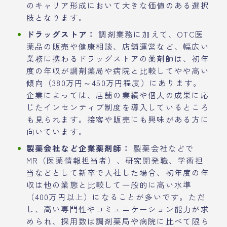
のキャリア形成において大きな価値のある選択
肢となります。
ドラッグストア：
調剤業務に加えて、OTC医
薬品の販売や健康相談、店舗運営など、幅広い
業務に携わるドラッグストアの薬剤師は、初年
度の年収が調剤薬局や病院と比較してやや高い
傾向（380万円～450万円程度）にあります。
企業によっては、店舗の業績や個人の成果に応
じたインセンティブ制度を導入しているところ
も見られます。接客や販売にも興味がある方に
向いています。
製薬会社など企業薬剤師：
製薬会社などで
MR（医薬情報担当者）、研究開発職、学術担
当などとして新卒で入社した場合、初年度の年
収は他の業態と比較して一般的に高い水準
（400万円以上）になることが多いです。ただ
し、高い専門性やコミュニケーション能力が求
められ、採用数は調剤薬局や病院に比べて限ら