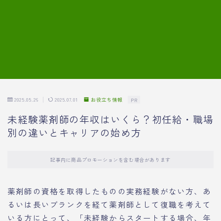
7.模擬面接の質問内容と回答例
8.薬剤師の面接が成功した事例
転職エージェントに登録する
2025.05.26
2025.07.01
お役立ち情報
PR
未経験薬剤師の年収はいくら？初任給・職場
別の違いとキャリアの始め方
記事内に商品プロモーションを含む場合があります
薬剤師の資格を取得したものの実務経験がない方、あ
るいは長いブランクを経て薬剤師として復職を考えて
いる方にとって、「未経験からスタートする場合、年