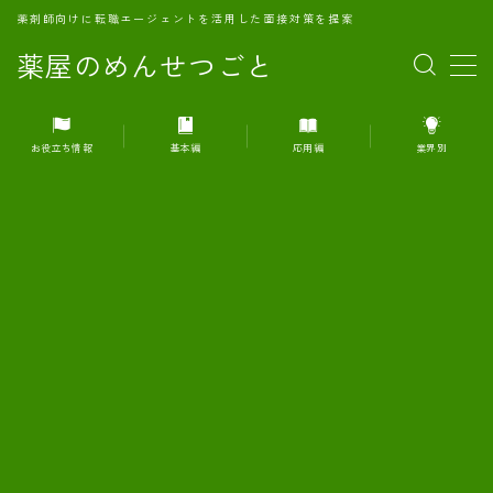
薬剤師向けに転職エージェントを活用した面接対策を提案
薬屋のめんせつごと
MENU
お役立ち情報
基本編
応用編
業界別
1.転職エージェントとは何か？
2.面接準備の基礎概念と戦略
3.エージェント利用のメリット
4.転職エージェントの選び方
5.転職エージェントの活用方法
6.面接で求められる自己PRのコツ