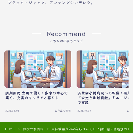
ブラック・ジャック、アンサングシンデレラ。
Recommend
こちらの記事もどうぞ
調剤薬局 立川で働く：多摩の中心で
済生会小樽病院への転職：薬剤
築く、充実のキャリアと暮らし
「安定と地域貢献」をエージェ
で実現
2025.09.08
お役立ち情報
2025.10.04
お役
HOME
お役立ち情報
未経験薬剤師の年収はいくら？初任給・職場別の違
＞
＞