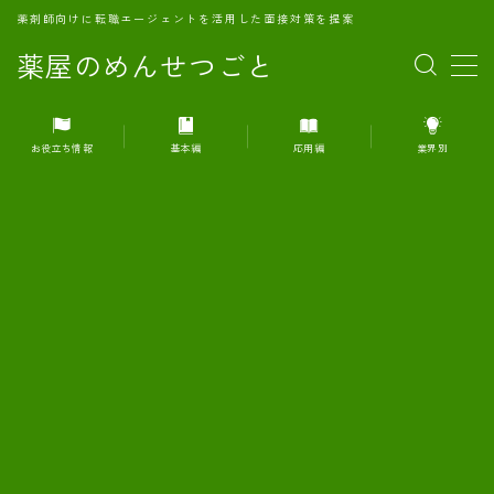
薬剤師向けに転職エージェントを活用した面接対策を提案
薬屋のめんせつごと
MENU
お役立ち情報
基本編
応用編
業界別
1.転職エージェントとは何か？
2.面接準備の基礎概念と戦略
3.エージェント利用のメリット
4.転職エージェントの選び方
5.転職エージェントの活用方法
6.面接で求められる自己PRのコツ