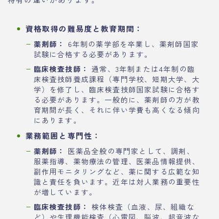
資格取得の難易度と教育期間：
薬剤師：
6年制の薬学部を卒業し、薬剤師国家
試験に合格する必要があります。
臨床検査技師：
通常、3年制または4年制の臨
床検査技師養成課程（専門学校、短期大学、大
学）を修了し、臨床検査技師国家試験に合格す
る必要があります。一般的に、薬剤師の方が教
育期間が長く、それに伴い学費も高くなる傾向
にあります。
業務範囲と専門性：
薬剤師：
医薬品全般の専門家として、調剤、
服薬指導、薬物療法の管理、医薬品情報提供、
副作用モニタリングなど、薬に関する広範な知
識と責任を負います。近年は対人業務の重要性
が増しています。
臨床検査技師：
検体検査（血液、尿、組織な
ど）や生理機能検査（心電図、脳波、超音波な