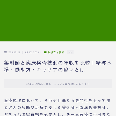
7.模擬面接の質問内容と回答例
8.薬剤師の面接が成功した事例
転職エージェントに登録する
2025.05.26
2025.07.01
お役立ち情報
PR
薬剤師と臨床検査技師の年収を比較｜給与水
準・働き方・キャリアの違いとは
記事内に商品プロモーションを含む場合があります
医療現場において、それぞれ異なる専門性をもって患
者さんの診断や治療を支える薬剤師と臨床検査技師。
どちらも国家資格を必要とし、チーム医療に不可欠な