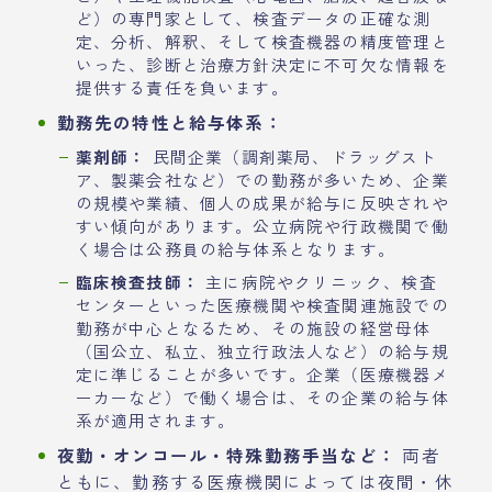
ど）の専門家として、検査データの正確な測
定、分析、解釈、そして検査機器の精度管理と
いった、診断と治療方針決定に不可欠な情報を
提供する責任を負います。
勤務先の特性と給与体系：
薬剤師：
民間企業（調剤薬局、ドラッグスト
ア、製薬会社など）での勤務が多いため、企業
の規模や業績、個人の成果が給与に反映されや
すい傾向があります。公立病院や行政機関で働
く場合は公務員の給与体系となります。
臨床検査技師：
主に病院やクリニック、検査
センターといった医療機関や検査関連施設での
勤務が中心となるため、その施設の経営母体
（国公立、私立、独立行政法人など）の給与規
定に準じることが多いです。企業（医療機器メ
ーカーなど）で働く場合は、その企業の給与体
系が適用されます。
夜勤・オンコール・特殊勤務手当など：
両者
ともに、勤務する医療機関によっては夜間・休