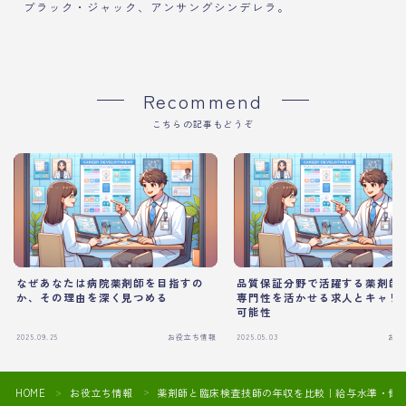
ブラック・ジャック、アンサングシンデレラ。
Recommend
こちらの記事もどうぞ
なぜあなたは病院薬剤師を目指すの
品質保証分野で活躍する薬剤師
か、その理由を深く見つめる
専門性を活かせる求人とキャリ
可能性
2025.09.25
お役立ち情報
2025.05.03
お役
HOME
お役立ち情報
薬剤師と臨床検査技師の年収を比較｜給与水準・働
＞
＞