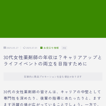
7.模擬面接の質問内容と回答例
8.薬剤師の面接が成功した事例
転職エージェントに登録する
2025.05.27
2025.07.01
お役立ち情報
PR
30代女性薬剤師の年収は？キャリアアップと
ライフイベントの両立を目指すために
記事内に商品プロモーションを含む場合があります
30代の女性薬剤師の皆さんは、キャリアの中堅として
専門性を深めたり、後輩の指導にあたったりと、ます
ます活躍の場が広がっていることでしょう。一方で、