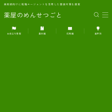
薬剤師向けに転職エージェントを活用した面接対策を提案
薬屋のめんせつごと
MENU
お役立ち情報
基本編
応用編
業界別
1.転職エージェントとは何か？
2.面接準備の基礎概念と戦略
3.エージェント利用のメリット
4.転職エージェントの選び方
5.転職エージェントの活用方法
6.面接で求められる自己PRのコツ