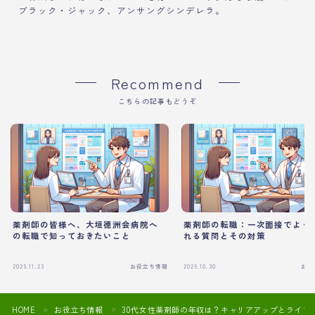
ブラック・ジャック、アンサングシンデレラ。
Recommend
こちらの記事もどうぞ
薬剤師の皆様へ、大垣徳洲会病院へ
薬剤師の転職：一次面接でよく
の転職で知っておきたいこと
れる質問とその対策
2025.11.23
お役立ち情報
2025.10.30
お役
HOME
お役立ち情報
30代女性薬剤師の年収は？キャリアアップとライフ
＞
＞