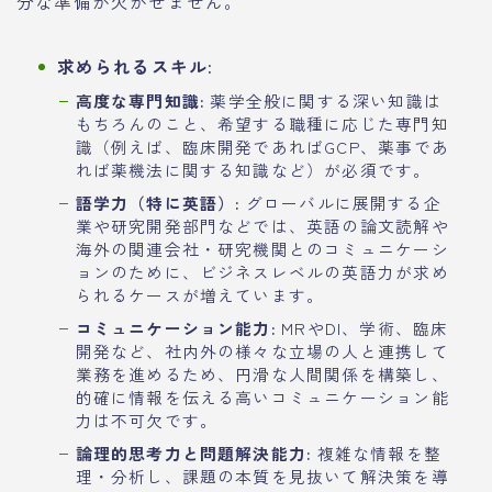
分な準備が欠かせません。
求められるスキル:
高度な専門知識:
薬学全般に関する深い知識は
もちろんのこと、希望する職種に応じた専門知
識（例えば、臨床開発であればGCP、薬事であ
れば薬機法に関する知識など）が必須です。
語学力（特に英語）:
グローバルに展開する企
業や研究開発部門などでは、英語の論文読解や
海外の関連会社・研究機関とのコミュニケーシ
ョンのために、ビジネスレベルの英語力が求め
られるケースが増えています。
コミュニケーション能力:
MRやDI、学術、臨床
開発など、社内外の様々な立場の人と連携して
業務を進めるため、円滑な人間関係を構築し、
的確に情報を伝える高いコミュニケーション能
力は不可欠です。
論理的思考力と問題解決能力:
複雑な情報を整
理・分析し、課題の本質を見抜いて解決策を導