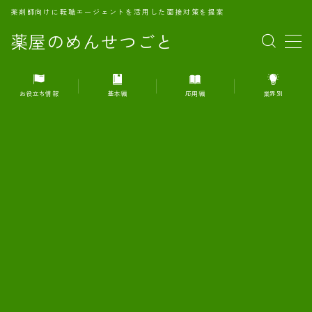
薬剤師向けに転職エージェントを活用した面接対策を提案
薬屋のめんせつごと
MENU
お役立ち情報
基本編
応用編
業界別
1.転職エージェントとは何か？
2.面接準備の基礎概念と戦略
3.エージェント利用のメリット
4.転職エージェントの選び方
5.転職エージェントの活用方法
6.面接で求められる自己PRのコツ