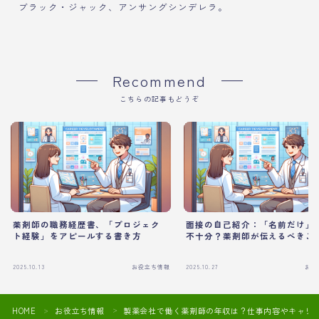
ブラック・ジャック、アンサングシンデレラ。
Recommend
こちらの記事もどうぞ
薬剤師の職務経歴書、「プロジェク
面接の自己紹介：「名前だけ」
ト経験」をアピールする書き方
不十分？薬剤師が伝えるべきこ
2025.10.13
お役立ち情報
2025.10.27
お役
HOME
お役立ち情報
製薬会社で働く薬剤師の年収は？仕事内容やキャリ
＞
＞