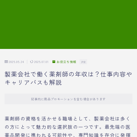
7.模擬面接の質問内容と回答例
8.薬剤師の面接が成功した事例
転職エージェントに登録する
2025.05.24
2025.07.01
お役立ち情報
PR
製薬会社で働く薬剤師の年収は？仕事内容や
キャリアパスも解説
記事内に商品プロモーションを含む場合があります
薬剤師の資格を活かせる職場として、製薬会社は多く
の方にとって魅力的な選択肢の一つです。最先端の医
薬品開発に携われる可能性や、専門知識を存分に発揮