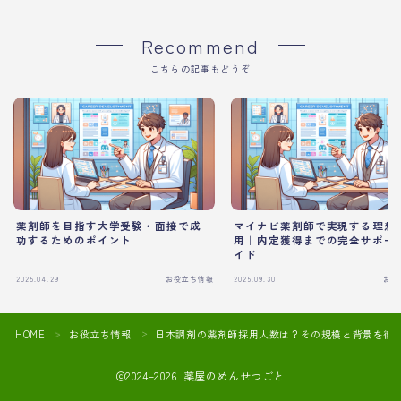
Recommend
こちらの記事もどうぞ
薬剤師を目指す大学受験・面接で成
マイナビ薬剤師で実現する理想
功するためのポイント
用｜内定獲得までの完全サポー
イド
2025.04.29
お役立ち情報
2025.09.30
お役
HOME
お役立ち情報
日本調剤の薬剤師採用人数は？その規模と背景を徹
＞
＞
2024–2026 薬屋のめんせつごと