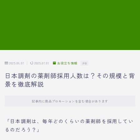
7.模擬面接の質問内容と回答例
8.薬剤師の面接が成功した事例
転職エージェントに登録する
2025.06.07
2025.07.01
お役立ち情報
PR
日本調剤の薬剤師採用人数は？その規模と背
景を徹底解説
記事内に商品プロモーションを含む場合があります
「日本調剤は、毎年どのくらいの薬剤師を採用してい
るのだろう？」