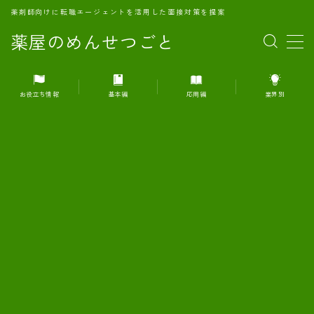
薬剤師向けに転職エージェントを活用した面接対策を提案
薬屋のめんせつごと
MENU
お役立ち情報
基本編
応用編
業界別
1.転職エージェントとは何か？
2.面接準備の基礎概念と戦略
3.エージェント利用のメリット
4.転職エージェントの選び方
5.転職エージェントの活用方法
6.面接で求められる自己PRのコツ