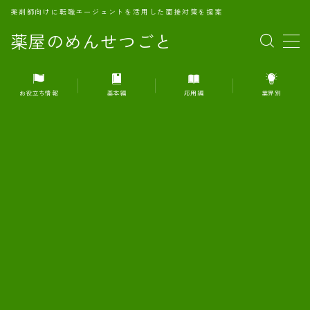
薬剤師向けに転職エージェントを活用した面接対策を提案
薬屋のめんせつごと
MENU
お役立ち情報
基本編
応用編
業界別
1.転職エージェントとは何か？
2.面接準備の基礎概念と戦略
3.エージェント利用のメリット
4.転職エージェントの選び方
5.転職エージェントの活用方法
6.面接で求められる自己PRのコツ