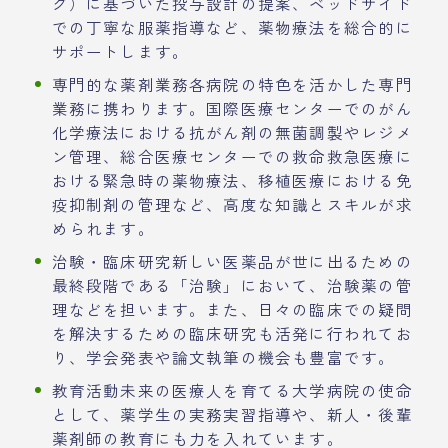
グ）に基づいた投与設計の提案、ベッドサイド
での丁寧な服薬指導など、薬物療法を総合的に
サポートします。
専門的な薬剤業務各病院の特色を活かした専門
業務に携わります。国際医療センターでのがん
化学療法における抗がん剤の無菌調製やレジメ
ン管理、総合医療センターでの救命救急医療に
おける緊急時の薬物療法、移植医療における免
疫抑制剤の管理など、高度な知識とスキルが求
められます。
治験・臨床研究新しい医薬品が世に出るための
最終段階である「治験」において、治験薬の管
理などを担います。また、日々の臨床での疑問
を解決するための臨床研究も活発に行われてお
り、学会発表や論文執筆の機会も豊富です。
教育活動未来の医療人を育てる大学病院の使命
として、薬学生の実務実習指導や、新人・後輩
薬剤師の教育にも力を入れています。