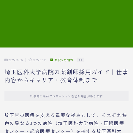
7.模擬面接の質問内容と回答例
8.薬剤師の面接が成功した事例
転職エージェントに登録する
2025.06.06
2025.07.01
お役立ち情報
PR
埼玉医科大学病院の薬剤師採用ガイド｜仕事
内容からキャリア・教育体制まで
記事内に商品プロモーションを含む場合があります
埼玉県の医療を支える重要な拠点として、それぞれ特
色の異なる3つの病院（埼玉医科大学病院・国際医療
センター・総合医療センター）を擁する埼玉医科大